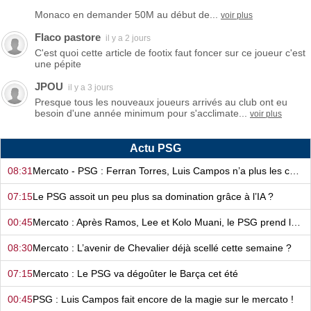
Monaco en demander 50M au début de...
voir plus
Flaco pastore
il y a 2 jours
C'est quoi cette article de footix faut foncer sur ce joueur c'est
une pépite
JPOU
il y a 3 jours
Presque tous les nouveaux joueurs arrivés au club ont eu
besoin d'une année minimum pour s'acclimate...
voir plus
Actu PSG
08:31
Mercato - PSG : Ferran Torres, Luis Campos n’a plus les cartes en main…
07:15
Le PSG assoit un peu plus sa domination grâce à l’IA ?
00:45
Mercato : Après Ramos, Lee et Kolo Muani, le PSG prend la confiance !
08:30
Mercato : L’avenir de Chevalier déjà scellé cette semaine ?
07:15
Mercato : Le PSG va dégoûter le Barça cet été
00:45
PSG : Luis Campos fait encore de la magie sur le mercato !