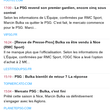
FOOT01.COM
17:00
-
Le PSG revend son premier gardien, encore cinq sous
contrat
Selon les informations de L’Équipe, confirmées par RMC Sport,
Marcin Bulka va quitter le PSG. C’est fait, le mercato commence
pour le PSG. Marci...
VIPSG.FR
16:24
-
[Revue de Presse-Pros] Bulka va être vendu à Nice
(RMC Sport)
Il ne manque plus que l’officialisation. Selon les informations de
L’Équipe, confirmées par RMC Sport, l’OGC Nice a levé l’option
d’achat à 2 M€...
LESTITISDUPSG.FR
15:19
-
PSG : Bulka bientôt de retour ? La réponse
TOPMERCATO.COM
15:04
-
Mercato PSG : Bulka, c'est fini
Prêté cette saison à Nice, Marcin Bulka va définitivement
s'engager avec les Aiglons.
PLANETEPSG.COM