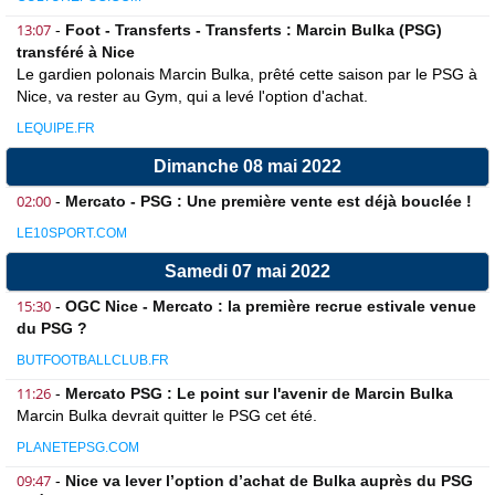
13:07
-
Foot - Transferts - Transferts : Marcin Bulka (PSG)
transféré à Nice
Le gardien polonais Marcin Bulka, prêté cette saison par le PSG à
Nice, va rester au Gym, qui a levé l'option d'achat.
LEQUIPE.FR
Dimanche 08 mai 2022
02:00
-
Mercato - PSG : Une première vente est déjà bouclée !
LE10SPORT.COM
Samedi 07 mai 2022
15:30
-
OGC Nice - Mercato : la première recrue estivale venue
du PSG ?
BUTFOOTBALLCLUB.FR
11:26
-
Mercato PSG : Le point sur l'avenir de Marcin Bulka
Marcin Bulka devrait quitter le PSG cet été.
PLANETEPSG.COM
09:47
-
Nice va lever l’option d’achat de Bulka auprès du PSG