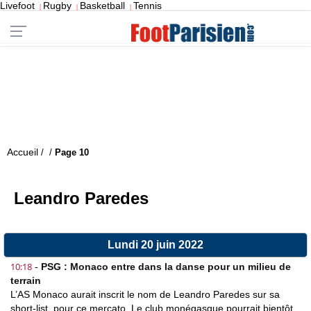
Livefoot
Rugby
Basketball
Tennis
|
|
|
Accueil
/
/
Page 10
Leandro Paredes
Lundi 20 juin 2022
10:18
-
PSG : Monaco entre dans la danse pour un milieu de
terrain
L’AS Monaco aurait inscrit le nom de Leandro Paredes sur sa
short-list, pour ce mercato. Le club monégasque pourrait bientôt