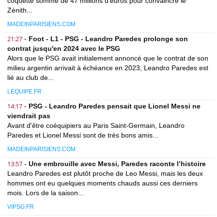
coquette somme de 47 millions d'euros pour convaincre le
Zénith...
MADEINPARISIENS.COM
21:27
-
Foot - L1 - PSG - Leandro Paredes prolonge son
contrat jusqu'en 2024 avec le PSG
Alors que le PSG avait initialement annoncé que le contrat de son
milieu argentin arrivait à échéance en 2023, Leandro Paredes est
lié au club de...
LEQUIPE.FR
14:17
-
PSG - Leandro Paredes pensait que Lionel Messi ne
viendrait pas
Avant d'être coéquipiers au Paris Saint-Germain, Leandro
Paredes et Lionel Messi sont de très bons amis...
MADEINPARISIENS.COM
13:57
-
Une embrouille avec Messi, Paredes raconte l’histoire
Leandro Paredes est plutôt proche de Leo Messi, mais les deux
hommes ont eu quelques moments chauds aussi ces derniers
mois. Lors de la saison...
VIPSG.FR