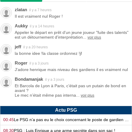
zlatan
il y a 7 heures
Il est vraiment nul Roger !
Aukky
il y a 14 heures
Appeler le départ en prêt d'un jeune joueur "fuite des talents"
est un détournement d'interprétation...
voir plus
jeff
il y a 20 heures
la bonne idee !la classe ordonnez !jf
Roger
il y a 3 jours
J'adore henrique mais niveau des gardiens il es vraiment nul
Bondamanjak
il y a 3 jours
Et Barcola de Lyon à Paris, c’était pas un putain de bond en
avant ?
Le mec n’était même pas interna...
voir plus
Actu PSG
00:45
Le PSG n’a pas eu le choix concernant le poste de gardien de but…
08:30
PSG : Luis Enrique a une arme secrète dans son sac !