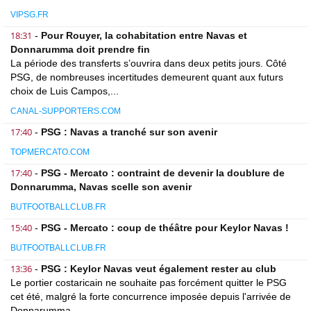
VIPSG.FR
18:31
-
Pour Rouyer, la cohabitation entre Navas et
Donnarumma doit prendre fin
La période des transferts s’ouvrira dans deux petits jours. Côté
PSG, de nombreuses incertitudes demeurent quant aux futurs
choix de Luis Campos,...
CANAL-SUPPORTERS.COM
17:40
-
PSG : Navas a tranché sur son avenir
TOPMERCATO.COM
17:40
-
PSG - Mercato : contraint de devenir la doublure de
Donnarumma, Navas scelle son avenir
BUTFOOTBALLCLUB.FR
15:40
-
PSG - Mercato : coup de théâtre pour Keylor Navas !
BUTFOOTBALLCLUB.FR
13:36
-
PSG : Keylor Navas veut également rester au club
Le portier costaricain ne souhaite pas forcément quitter le PSG
cet été, malgré la forte concurrence imposée depuis l'arrivée de
Donnarumma.