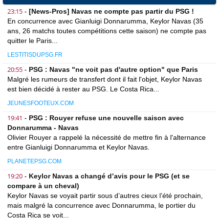
23:15
-
[News-Pros] Navas ne compte pas partir du PSG !
En concurrence avec Gianluigi Donnarumma, Keylor Navas (35
ans, 26 matchs toutes compétitions cette saison) ne compte pas
quitter le Paris...
LESTITISDUPSG.FR
20:55
-
PSG : Navas "ne voit pas d'autre option" que Paris
Malgré les rumeurs de transfert dont il fait l'objet, Keylor Navas
est bien décidé à rester au PSG. Le Costa Rica...
JEUNESFOOTEUX.COM
19:41
-
PSG : Rouyer refuse une nouvelle saison avec
Donnarumma - Navas
Olivier Rouyer a rappelé la nécessité de mettre fin à l'alternance
entre Gianluigi Donnarumma et Keylor Navas.
PLANETEPSG.COM
19:20
-
Keylor Navas a changé d’avis pour le PSG (et se
compare à un cheval)
Keylor Navas se voyait partir sous d’autres cieux l’été prochain,
mais malgré la concurrence avec Donnarumma, le portier du
Costa Rica se voit...