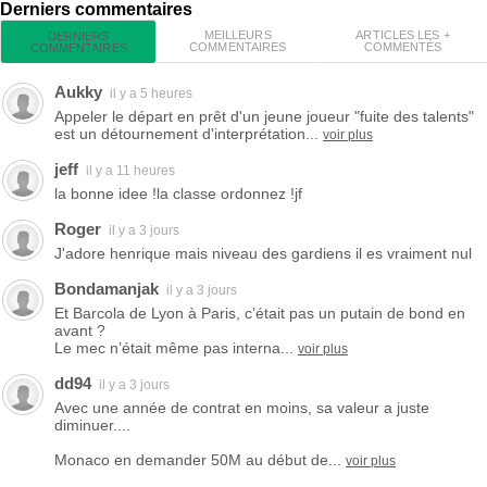
Derniers commentaires
MEILLEURS
ARTICLES LES +
DERNIERS
COMMENTAIRES
COMMENTÉS
COMMENTAIRES
Aukky
il y a 5 heures
Appeler le départ en prêt d'un jeune joueur "fuite des talents"
est un détournement d'interprétation...
voir plus
jeff
il y a 11 heures
la bonne idee !la classe ordonnez !jf
Roger
il y a 3 jours
J'adore henrique mais niveau des gardiens il es vraiment nul
Bondamanjak
il y a 3 jours
Et Barcola de Lyon à Paris, c’était pas un putain de bond en
avant ?
Le mec n’était même pas interna...
voir plus
dd94
il y a 3 jours
Avec une année de contrat en moins, sa valeur a juste
diminuer....
Monaco en demander 50M au début de...
voir plus