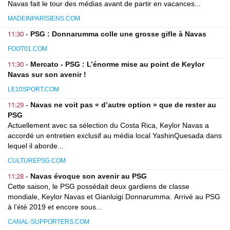
Navas fait le tour des médias avant de partir en vacances...
MADEINPARISIENS.COM
11:30
-
PSG : Donnarumma colle une grosse gifle à Navas
FOOT01.COM
11:30
-
Mercato - PSG : L’énorme mise au point de Keylor
Navas sur son avenir !
LE10SPORT.COM
11:29
-
Navas ne voit pas « d’autre option » que de rester au
PSG
Actuellement avec sa sélection du Costa Rica, Keylor Navas a
accordé un entretien exclusif au média local YashinQuesada dans
lequel il aborde...
CULTUREPSG.COM
11:28
-
Navas évoque son avenir au PSG
Cette saison, le PSG possédait deux gardiens de classe
mondiale, Keylor Navas et Gianluigi Donnarumma. Arrivé au PSG
à l’été 2019 et encore sous...
CANAL-SUPPORTERS.COM