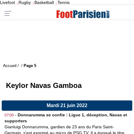
Livefoot
Rugby
Basketball
Tennis
|
|
|
Accueil
/
/
Page 5
Keylor Navas Gamboa
Mardi 21 juin 2022
07:00
-
Donnarumma se confie : Ligue 1, déception, Navas et
supporters
Gianluigi Donnarumma, gardien de 23 ans du Paris Saint-
Germain, s’est exprimé au micro de PSG TV. Il a évoqué le titre