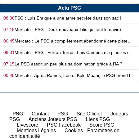
Actu PSG
08:30
PSG : Luis Enrique a une arme secrète dans son sac !
07:15
Mercato - PSG : Deux nouveaux Titis quittent le navire
00:45
Mercato : Le PSG a complètement abandonné cette piste…
08:31
Mercato - PSG : Ferran Torres, Luis Campos n’a plus les cartes en main…
07:15
Le PSG assoit un peu plus sa domination grâce à l’IA ?
00:45
Mercato : Après Ramos, Lee et Kolo Muani, le PSG prend la confiance !
08:30
Mercato : L’avenir de Chevalier déjà scellé cette semaine ?
07:15
Mercato : Le PSG va dégoûter le Barça cet été
00:45
PSG : Luis Campos fait encore de la magie sur le mercato !
PSG
|
Contact
|
PSG
|
Site Officiel
|
Joueurs
PSG
|
Anciens Joueurs PSG
|
Liens PSG
08:30
Mercato : Le PSG fait fausse route avec cette pépite ?
|
Livescore
|
PSG Facebook
|
Score PSG
|
Mentions Légales
|
Cookies
Paramètres de
07:15
Mercato : Ferran Torres au PSG, réponse dans les prochains jours ?
confidentialité