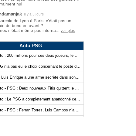
vraiment nul
ndamanjak
il y a 3 jours
Barcola de Lyon à Paris, c’était pas un
ain de bond en avant ?
mec n’était même pas interna...
voir plus
Actu PSG
Mercato : 200 millions pour ces deux joueurs, le PSG signe de suite !
Le PSG n’a pas eu le choix concernant le poste de gardien de but…
PSG : Luis Enrique a une arme secrète dans son sac !
Mercato - PSG : Deux nouveaux Titis quittent le navire
Mercato : Le PSG a complètement abandonné cette piste…
Mercato - PSG : Ferran Torres, Luis Campos n’a plus les cartes en main…
Le PSG assoit un peu plus sa domination grâce à l’IA ?
Mercato : Après Ramos, Lee et Kolo Muani, le PSG prend la confiance !