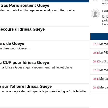
es 
ltras Paris soutient Gueye
er un maillot au flocage arc-en-ciel pour lutter contre
Bo
Et 
put
Le 
 secours d'Idrissa Gueye
urs de Gueye
07:15
stifiée pour Gueye...
00:45
08:30
du CUP pour Idrissa Gueye
n à Idrissa Gueye, qui a récemment fait l'objet d'une
07:15
00:45
ur l'affaire Idrissa Gueye
08:31
s avoir accepté de participer à la journée de Ligue 1 de la lutte
07:15
00:45