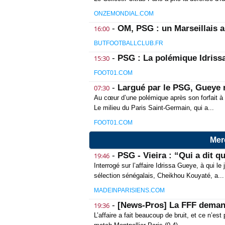
ONZEMONDIAL.COM
-
OM, PSG : un Marseillais a
16:00
BUTFOOTBALLCLUB.FR
-
PSG : La polémique Idriss
15:30
FOOT01.COM
-
Largué par le PSG, Gueye 
07:30
Au cœur d’une polémique après son forfait à 
Le milieu du Paris Saint-Germain, qui a...
FOOT01.COM
Mer
-
PSG - Vieira : “Qui a dit q
19:46
Interrogé sur l’affaire Idrissa Gueye, à qui l
sélection sénégalais, Cheikhou Kouyaté, a...
MADEINPARISIENS.COM
-
[News-Pros] La FFF deman
19:36
L’affaire a fait beaucoup de bruit, et ce n’est