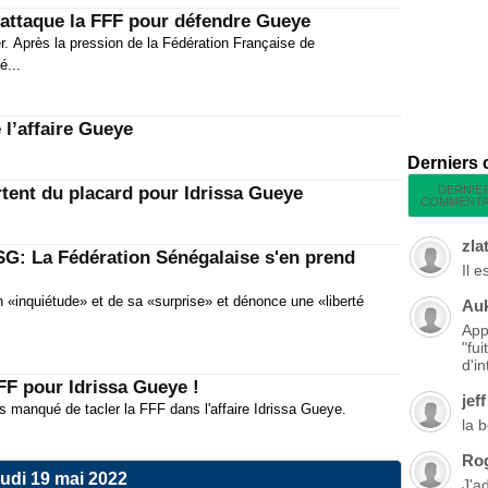
 attaque la FFF pour défendre Gueye
er. Après la pression de la Fédération Française de
é...
l’affaire Gueye
Derniers
DERNIE
tent du placard pour Idrissa Gueye
COMMENTA
zla
SG: La Fédération Sénégalaise s'en prend
Il 
 «inquiétude» et de sa «surprise» et dénonce une «liberté
Au
App
"fu
d'in
FF pour Idrissa Gueye !
jeff
s manqué de tacler la FFF dans l'affaire Idrissa Gueye.
la 
Ro
udi 19 mai 2022
J'a