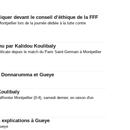
iquer devant le conseil d’éthique de la FFF
Montpellier lors de la journée dédiée à la lutte contre
nu par Kalidou Koulibaly
licate depuis le match du Paris Saint-Germain à Montpellier
ye Donnarumma et Gueye
oulibaly
ffronter Montpellier (0-4), samedi dernier, en raison d'un
explications à Gueye
Gueye