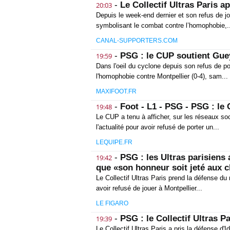
-
Le Collectif Ultras Paris a
20:03
Depuis le week-end dernier et son refus de jo
symbolisant le combat contre l’homophobie,.
CANAL-SUPPORTERS.COM
-
PSG : le CUP soutient Gue
19:59
Dans l'oeil du cyclone depuis son refus de por
l'homophobie contre Montpellier (0-4), sam...
MAXIFOOT.FR
-
Foot - L1 - PSG - PSG : le
19:48
Le CUP a tenu à afficher, sur les réseaux so
l'actualité pour avoir refusé de porter un...
LEQUIPE.FR
-
PSG : les Ultras parisiens 
19:42
que «son honneur soit jeté aux 
Le Collectif Ultras Paris prend la défense du 
avoir refusé de jouer à Montpellier...
LE FIGARO
-
PSG : le Collectif Ultras P
19:39
Le Collectif Ultras Paris a pris la défense d