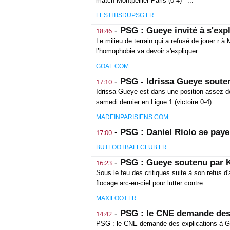
match Montpellier-Paris (0-4) –...
LESTITISDUPSG.FR
-
PSG : Gueye invité à s'expl
18:46
Le milieu de terrain qui a refusé de jouer r à 
l’homophobie va devoir s'expliquer.
GOAL.COM
-
PSG - Idrissa Gueye soute
17:10
Idrissa Gueye est dans une position assez dé
samedi dernier en Ligue 1 (victoire 0-4)...
MADEINPARISIENS.COM
-
PSG : Daniel Riolo se pa
17:00
BUTFOOTBALLCLUB.FR
-
PSG : Gueye soutenu par K
16:23
Sous le feu des critiques suite à son refus d'a
flocage arc-en-ciel pour lutter contre...
MAXIFOOT.FR
-
PSG : le CNE demande des 
14:42
PSG : le CNE demande des explications à 