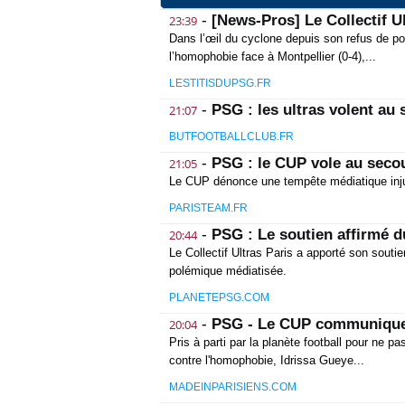
-
[News-Pros] Le Collectif U
23:39
Dans l’œil du cyclone depuis son refus de port
l’homophobie face à Montpellier (0-4),...
LESTITISDUPSG.FR
-
PSG : les ultras volent au
21:07
BUTFOOTBALLCLUB.FR
-
PSG : le CUP vole au seco
21:05
Le CUP dénonce une tempête médiatique inju
PARISTEAM.FR
-
PSG : Le soutien affirmé 
20:44
Le Collectif Ultras Paris a apporté son soutie
polémique médiatisée.
PLANETEPSG.COM
-
PSG - Le CUP communique s
20:04
Pris à parti par la planète football pour ne pa
contre l'homophobie, Idrissa Gueye...
MADEINPARISIENS.COM