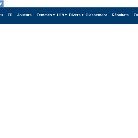
tu
FP
Joueurs
Femmes
U19
Divers
Classement
Résultats
Fo