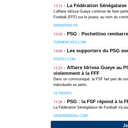
-
La Fédération Sénégalaise
17:15
L’affaire Idrissa Gueye continue de faire parl
Football (FFF) sur le joueur, au nom du comit
PARISFANS.FR
-
PSG : Pochettino rembarre 
15:59
TOPMERCATO.COM
-
Les supporters du PSG sor
13:00
FOOT01.COM
-
Affaire Idrissa Gueye au P
12:23
violemment à la FFF
Dans un communiqué, la FSF fait part de son
individuelle en péril».
LE FIGARO
-
PSG : la FSF répond à la F
11:26
La Fédération Sénégalaise de Football n'a pa
ONZEMONDIAL.COM
Je