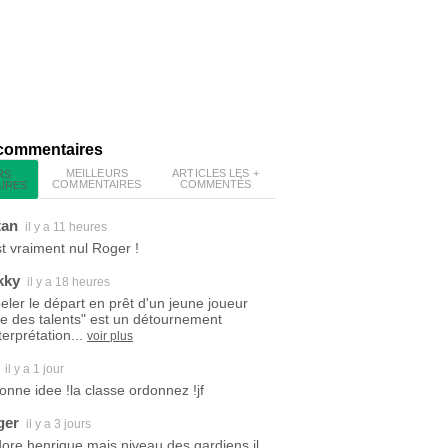
 commentaires
MEILLEURS
ARTICLES LES +
RS
COMMENTAIRES
COMMENTÉS
IRES
tan
il y a 11 heures
est vraiment nul Roger !
kky
il y a 18 heures
eler le départ en prêt d'un jeune joueur
ite des talents" est un détournement
terprétation...
voir plus
il y a 1 jour
bonne idee !la classe ordonnez !jf
ger
il y a 3 jours
dore henrique mais niveau des gardiens il