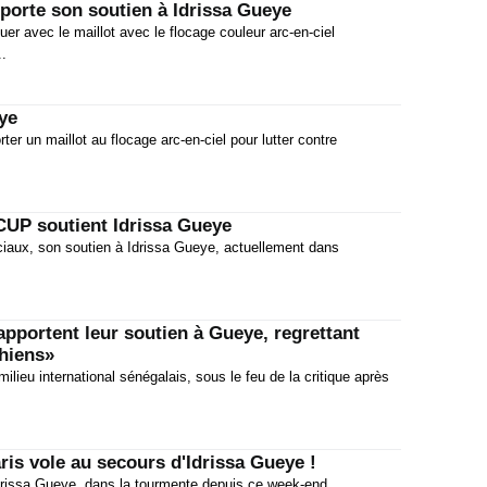
pporte son soutien à Idrissa Gueye
08:30
uer avec le maillot avec le flocage couleur arc-en-ciel
..
Merca
07:15
00:45
ye
ter un maillot au flocage arc-en-ciel pour lutter contre
08:30
07:15
00:45
 CUP soutient Idrissa Gueye
ciaux, son soutien à Idrissa Gueye, actuellement dans
08:30
Fiche
07:15
apportent leur soutien à Gueye, regrettant
00:45
chiens»
milieu international sénégalais, sous le feu de la critique après
PSG :
08:30
aris vole au secours d'Idrissa Gueye !
'Idrissa Gueye, dans la tourmente depuis ce week-end.