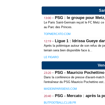
Sam
-
PSG : le groupe pour Metz,
13:00
Le Paris Saint-Germain reçoit le FC Metz ce 
au Parc des Princes.
TOPMERCATO.COM
-
Ligue 1 : Idrissa Gueye da
12:19
Après la polémique autour de son refus de jou
terrain sera bien disponible face à...
LE FIGARO
Ven
-
PSG - Mauricio Pochettino 
23:20
Dans la conférence de presse d'avant-match q
l'entraîneur du PSG Mauricio Pochettino est..
MADEINPARISIENS.COM
-
PSG - Mercato : après la p
20:40
BUTFOOTBALLCLUB.FR