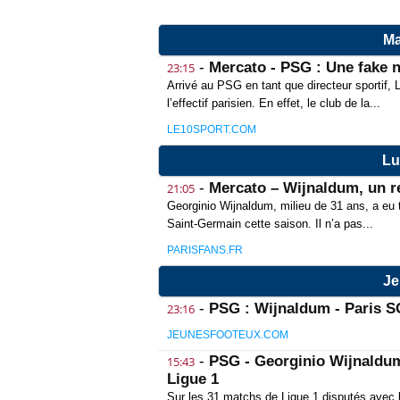
Ma
-
Mercato - PSG : Une fake n
23:15
Arrivé au PSG en tant que directeur sportif,
l’effectif parisien. En effet, le club de la...
LE10SPORT.COM
Lu
-
Mercato – Wijnaldum, un re
21:05
Georginio Wijnaldum, milieu de 31 ans, a eu t
Saint-Germain cette saison. Il n’a pas...
PARISFANS.FR
Je
-
PSG : Wijnaldum - Paris SG,
23:16
JEUNESFOOTEUX.COM
-
PSG - Georginio Wijnaldum 
15:43
Ligue 1
Sur les 31 matchs de Ligue 1 disputés avec l