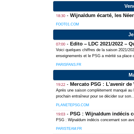
Vend
-
Wijnaldum écarté, les Née
18:30
FOOT01.COM
Je
-
Edito – LDC 2021/2022 – Qu
07:00
Voici quelques chiffres de la saison 2021/20
enseignements et le PSG a mérité sa place d
PARISFANS.FR
Ma
-
Mercato PSG : L'avenir d
19:22
Après une saison complètement manqué au PS
prochain entraîneur pour se décider sur son..
PLANETEPSG.COM
-
PSG : Wijnaldum indécis c
19:03
PSG : Wijnaldum indécis concernant son ave
PARISTEAM.FR