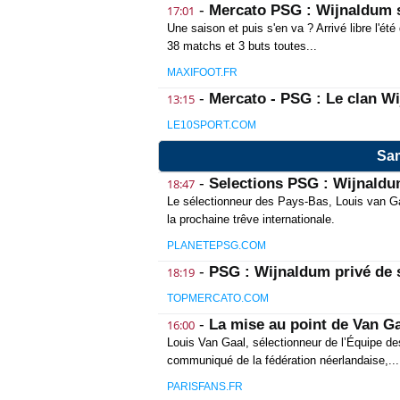
-
Mercato PSG : Wijnaldum s
17:01
Une saison et puis s'en va ? Arrivé libre l'é
38 matchs et 3 buts toutes...
MAXIFOOT.FR
-
Mercato - PSG : Le clan W
13:15
LE10SPORT.COM
Sam
-
Selections PSG : Wijnaldum
18:47
Le sélectionneur des Pays-Bas, Louis van Gaa
la prochaine trêve internationale.
PLANETEPSG.COM
-
PSG : Wijnaldum privé de s
18:19
TOPMERCATO.COM
-
La mise au point de Van G
16:00
Louis Van Gaal, sélectionneur de l’Équipe d
communiqué de la fédération néerlandaise,...
PARISFANS.FR