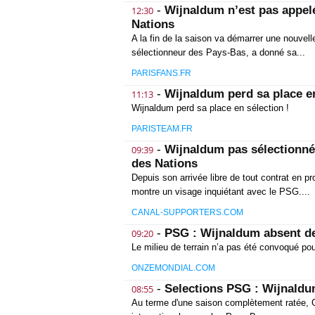
-
Wijnaldum n’est pas appelé
12:30
Nations
A la fin de la saison va démarrer une nouvelle
sélectionneur des Pays-Bas, a donné sa...
PARISFANS.FR
-
Wijnaldum perd sa place en
11:13
Wijnaldum perd sa place en sélection !
PARISTEAM.FR
-
Wijnaldum pas sélectionné 
09:39
des Nations
Depuis son arrivée libre de tout contrat en p
montre un visage inquiétant avec le PSG....
CANAL-SUPPORTERS.COM
-
PSG : Wijnaldum absent de
09:20
Le milieu de terrain n’a pas été convoqué po
ONZEMONDIAL.COM
-
Selections PSG : Wijnaldu
08:55
Au terme d'une saison complètement ratée, G