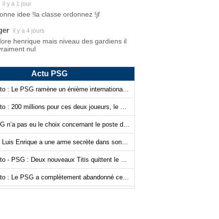
il y a 1 jour
bonne idee !la classe ordonnez !jf
ger
il y a 4 jours
dore henrique mais niveau des gardiens il
vraiment nul
Actu PSG
Mercato : Le PSG ramène un énième international français !
Mercato : 200 millions pour ces deux joueurs, le PSG signe de suite !
Le PSG n’a pas eu le choix concernant le poste de gardien de but…
PSG : Luis Enrique a une arme secrète dans son sac !
Mercato - PSG : Deux nouveaux Titis quittent le navire
Mercato : Le PSG a complètement abandonné cette piste…
Mercato - PSG : Ferran Torres, Luis Campos n’a plus les cartes en main…
Le PSG assoit un peu plus sa domination grâce à l’IA ?