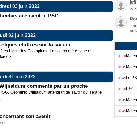
jeff
redi 03 juin 2022
la 
rlandais accusent le PSG
Ro
J'a
es 
udi 02 juin 2022
elques chiffres sur la saison
22 en Ligue des Champions. La saison a été riche en
08:30
ans le...
07:15
rdi 31 mai 2022
00:45
e Wijnaldum commenté par un proche
08:30
G, Georginio Wijnaldum attendrait de savoir qui sera le
.
07:15
00:45
oncernant son avenir
08:31
nir
07:15