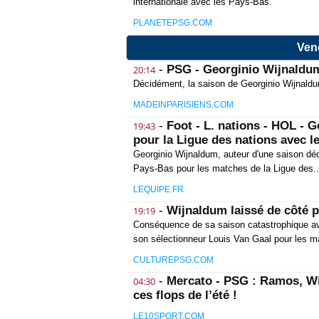
internationale avec les Pays-Bas.
PLANETEPSG.COM
Ven
-
PSG - Georginio Wijnaldum 
20:14
Décidément, la saison de Georginio Wijnaldum
MADEINPARISIENS.COM
-
Foot - L. nations - HOL -
19:43
pour la Ligue des nations avec l
Georginio Wijnaldum, auteur d'une saison dé
Pays-Bas pour les matches de la Ligue des..
LEQUIPE.FR
-
Wijnaldum laissé de côté p
19:19
Conséquence de sa saison catastrophique av
son sélectionneur Louis Van Gaal pour les m
CULTUREPSG.COM
-
Mercato - PSG : Ramos, W
04:30
ces flops de l’été !
LE10SPORT.COM