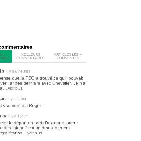
 commentaires
MEILLEURS
ARTICLES LES +
RS
COMMENTAIRES
COMMENTÉS
IRES
ib
il y a 6 heures
pense que le PSG a trouvé ce qu'il pouvait
uver l'année dernière avec Chevalier. Je n'ai
i...
voir plus
tan
il y a 1 jour
est vraiment nul Roger !
kky
il y a 1 jour
eler le départ en prêt d'un jeune joueur
ite des talents" est un détournement
terprétation...
voir plus