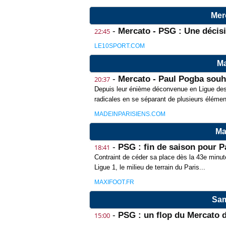
Mer
-
Mercato - PSG : Une décisi
22:45
LE10SPORT.COM
Ma
-
Mercato - Paul Pogba souha
20:37
Depuis leur énième déconvenue en Ligue de
radicales en se séparant de plusieurs élémen
MADEINPARISIENS.COM
Ma
-
PSG : fin de saison pour P
18:41
Contraint de céder sa place dès la 43e minut
Ligue 1, le milieu de terrain du Paris...
MAXIFOOT.FR
Sam
-
PSG : un flop du Mercato d
15:00