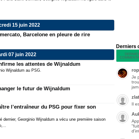
redi 15 juin 2022
mercato, Barcelone en pleure de rire
Derniers
rdi 07 juin 2022
DERNIE
COMMENTA
firme les attentes de Wijnaldum
rop
inio Wijnaldum au PSG.
Je 
tro
jama
hanger le futur de Wijnaldum
zla
Il 
tre l’entraîneur du PSG pour fixer son
Au
été dernier, Georginio Wijnaldum a vécu une première saison
App
,...
"fu
d'in