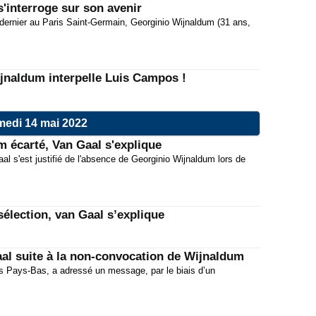
'interroge sur son avenir
00:45
té dernier au Paris Saint-Germain, Georginio Wijnaldum (31 ans,
08:30
Merca
07:15
ijnaldum interpelle Luis Campos !
00:45
08:30
edi 14 mai 2022
 écarté, Van Gaal s'explique
07:15
l s'est justifié de l'absence de Georginio Wijnaldum lors de
00:45
08:30
élection, van Gaal s’explique
Fiche
07:15
00:45
aal suite à la non-convocation de Wijnaldum
es Pays-Bas, a adressé un message, par le biais d’un