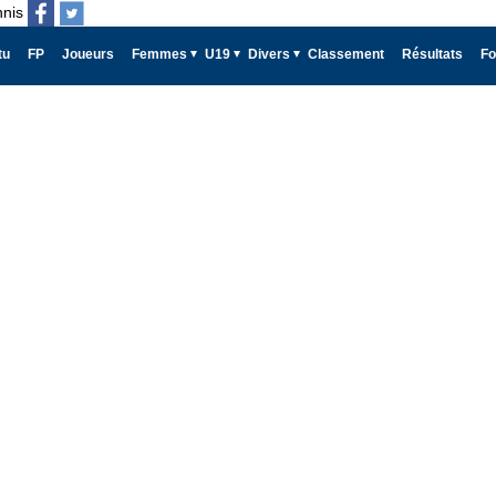
nnis
tu
FP
Joueurs
Femmes
U19
Divers
Classement
Résultats
Fo