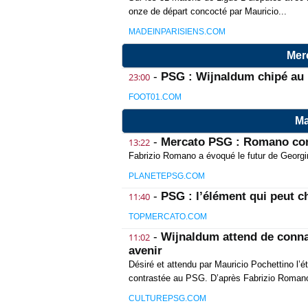
onze de départ concocté par Mauricio...
MADEINPARISIENS.COM
Merc
-
PSG : Wijnaldum chipé au 
23:00
FOOT01.COM
Ma
-
Mercato PSG : Romano con
13:22
Fabrizio Romano a évoqué le futur de Georg
PLANETEPSG.COM
-
PSG : l’élément qui peut c
11:40
TOPMERCATO.COM
-
Wijnaldum attend de connaî
11:02
avenir
Désiré et attendu par Mauricio Pochettino l’
contrastée au PSG. D’après Fabrizio Romano
CULTUREPSG.COM