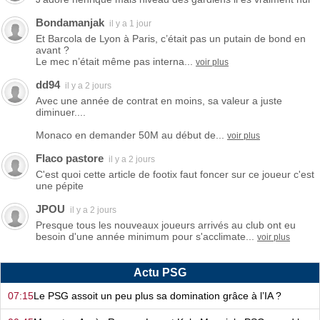
Bondamanjak
il y a 1 jour
Et Barcola de Lyon à Paris, c’était pas un putain de bond en
avant ?
Le mec n’était même pas interna...
voir plus
dd94
il y a 2 jours
Avec une année de contrat en moins, sa valeur a juste
diminuer....
Monaco en demander 50M au début de...
voir plus
Flaco pastore
il y a 2 jours
C'est quoi cette article de footix faut foncer sur ce joueur c'est
une pépite
JPOU
il y a 2 jours
Presque tous les nouveaux joueurs arrivés au club ont eu
besoin d'une année minimum pour s'acclimate...
voir plus
Actu PSG
07:15
Le PSG assoit un peu plus sa domination grâce à l’IA ?