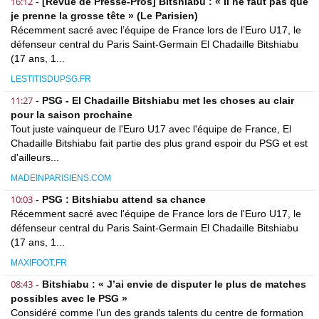
16:12
-
[Revue de Presse-Pros] Bitshiabu : « Il ne faut pas que
je prenne la grosse tête » (Le Parisien)
Récemment sacré avec l’équipe de France lors de l’Euro U17, le
défenseur central du Paris Saint-Germain El Chadaille Bitshiabu
(17 ans, 1...
LESTITISDUPSG.FR
11:27
-
PSG - El Chadaille Bitshiabu met les choses au clair
pour la saison prochaine
Tout juste vainqueur de l'Euro U17 avec l'équipe de France, El
Chadaille Bitshiabu fait partie des plus grand espoir du PSG et est
d'ailleurs...
MADEINPARISIENS.COM
10:03
-
PSG : Bitshiabu attend sa chance
Récemment sacré avec l'équipe de France lors de l'Euro U17, le
défenseur central du Paris Saint-Germain El Chadaille Bitshiabu
(17 ans, 1...
MAXIFOOT.FR
08:43
-
Bitshiabu : « J’ai envie de disputer le plus de matches
possibles avec le PSG »
Considéré comme l’un des grands talents du centre de formation