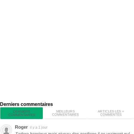
Derniers commentaires
MEILLEURS
ARTICLES LES +
DERNIERS
COMMENTAIRES
COMMENTÉS
COMMENTAIRES
Roger
il y a 1 jour
J'adore henrique mais niveau des gardiens il es vraiment nul