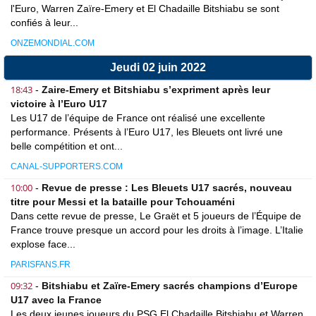
l'Euro, Warren Zaïre-Emery et El Chadaille Bitshiabu se sont
confiés à leur...
ONZEMONDIAL.COM
Jeudi 02 juin 2022
18:43
-
Zaire-Emery et Bitshiabu s’expriment après leur
victoire à l’Euro U17
Les U17 de l’équipe de France ont réalisé une excellente
performance. Présents à l’Euro U17, les Bleuets ont livré une
belle compétition et ont...
CANAL-SUPPORTERS.COM
10:00
-
Revue de presse : Les Bleuets U17 sacrés, nouveau
titre pour Messi et la bataille pour Tchouaméni
Dans cette revue de presse, Le Graët et 5 joueurs de l’Équipe de
France trouve presque un accord pour les droits à l’image. L’Italie
explose face...
PARISFANS.FR
09:32
-
Bitshiabu et Zaïre-Emery sacrés champions d’Europe
U17 avec la France
Les deux jeunes joueurs du PSG El Chadaille Bitshiabu et Warren