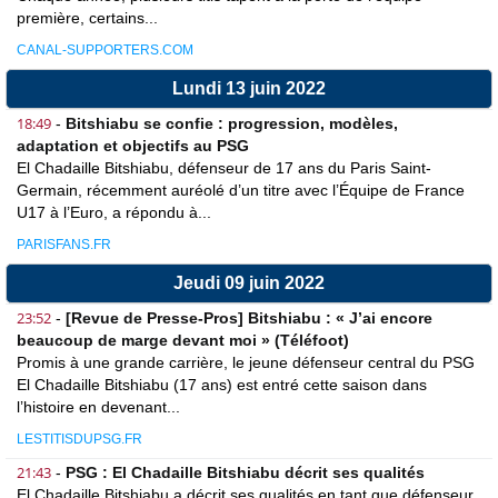
première, certains...
CANAL-SUPPORTERS.COM
Lundi 13 juin 2022
18:49
-
Bitshiabu se confie : progression, modèles,
adaptation et objectifs au PSG
El Chadaille Bitshiabu, défenseur de 17 ans du Paris Saint-
Germain, récemment auréolé d’un titre avec l’Équipe de France
U17 à l’Euro, a répondu à...
PARISFANS.FR
Jeudi 09 juin 2022
23:52
-
[Revue de Presse-Pros] Bitshiabu : « J’ai encore
beaucoup de marge devant moi » (Téléfoot)
Promis à une grande carrière, le jeune défenseur central du PSG
El Chadaille Bitshiabu (17 ans) est entré cette saison dans
l’histoire en devenant...
LESTITISDUPSG.FR
21:43
-
PSG : El Chadaille Bitshiabu décrit ses qualités
El Chadaille Bitshiabu a décrit ses qualités en tant que défenseur