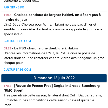
concerne 1 joueur du...
PARISFANS.FR
11:13
-
Chelsea continue de lorgner Hakimi, un départ pas à
l’ordre du jour
L’intérêt de Chelsea pour Achraf Hakimi ne date pas d’hier et
semble toujours être d’actualité, comme le rapporte le journaliste
spécialiste du...
CULTUREPSG.COM
08:33
-
Le PSG cherche une doublure à Hakimi
D’après les informations de RMC, le PSG a ciblé le poste de
latéral droit pour se renforcer cet été. Après avoir dégainé un gros
chèque pour...
CULTUREPSG.COM
Dimanche 12 juin 2022
17:12
-
[Revue de Presse-Pros] Dagba intéresse Strasbourg
(RMC Sport)
Très peu utilisé cette saison, le latéral droit Colin Dagba (23 ans,
6 matchs toutes compétitions cette saison) devrait quitter le
Paris...