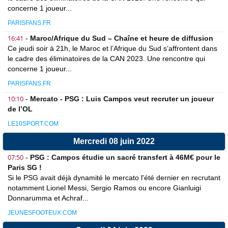
concerne 1 joueur...
PARISFANS.FR
16:41
-
Maroc/Afrique du Sud – Chaîne et heure de diffusion
Ce jeudi soir à 21h, le Maroc et l’Afrique du Sud s’affrontent dans
le cadre des éliminatoires de la CAN 2023. Une rencontre qui
concerne 1 joueur...
PARISFANS.FR
10:10
-
Mercato - PSG : Luis Campos veut recruter un joueur
de l’OL
LE10SPORT.COM
Mercredi 08 juin 2022
07:50
-
PSG : Campos étudie un sacré transfert à 46M€ pour le
Paris SG !
Si le PSG avait déjà dynamité le mercato l'été dernier en recrutant
notamment Lionel Messi, Sergio Ramos ou encore Gianluigi
Donnarumma et Achraf...
JEUNESFOOTEUX.COM