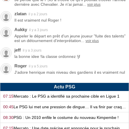
dernière avec Chevalier. Je n'ai jamai...
voir plus
zlatan
il y a 2 jours
Il est vraiment nul Roger !
Aukky
il y a 3 jours
Appeler le départ en prêt d'un jeune joueur "fuite des talents"
est un détournement d'interprétation...
voir plus
jeff
il y a 3 jours
la bonne idee !la classe ordonnez !jf
Roger
il y a 5 jours
J'adore henrique mais niveau des gardiens il es vraiment nul
Actu PSG
07:15
Mercato : Le PSG a identifié sa prochaine cible en Ligue 1
00:45
Le PSG lui met une pression de dingue… Il va finir par craquer ?
08:30
PSG : Un 2010 enfile le costume du nouveau Kimpembe !
07:15
Mercato : Une date précise est annoncée pour le prochain deal du PSG