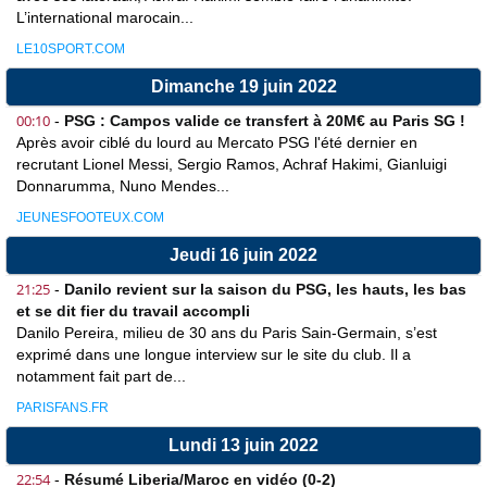
L’international marocain...
LE10SPORT.COM
Dimanche 19 juin 2022
00:10
-
PSG : Campos valide ce transfert à 20M€ au Paris SG !
Après avoir ciblé du lourd au Mercato PSG l'été dernier en
recrutant Lionel Messi, Sergio Ramos, Achraf Hakimi, Gianluigi
Donnarumma, Nuno Mendes...
JEUNESFOOTEUX.COM
Jeudi 16 juin 2022
21:25
-
Danilo revient sur la saison du PSG, les hauts, les bas
et se dit fier du travail accompli
Danilo Pereira, milieu de 30 ans du Paris Sain-Germain, s’est
exprimé dans une longue interview sur le site du club. Il a
notamment fait part de...
PARISFANS.FR
Lundi 13 juin 2022
22:54
-
Résumé Liberia/Maroc en vidéo (0-2)