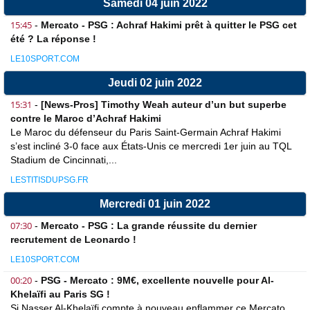
Samedi 04 juin 2022
15:45
-
Mercato - PSG : Achraf Hakimi prêt à quitter le PSG cet
été ? La réponse !
LE10SPORT.COM
Jeudi 02 juin 2022
15:31
-
[News-Pros] Timothy Weah auteur d’un but superbe
contre le Maroc d’Achraf Hakimi
Le Maroc du défenseur du Paris Saint-Germain Achraf Hakimi
s’est incliné 3-0 face aux États-Unis ce mercredi 1er juin au TQL
Stadium de Cincinnati,...
LESTITISDUPSG.FR
Mercredi 01 juin 2022
07:30
-
Mercato - PSG : La grande réussite du dernier
recrutement de Leonardo !
LE10SPORT.COM
00:20
-
PSG - Mercato : 9M€, excellente nouvelle pour Al-
Khelaïfi au Paris SG !
Si Nasser Al-Khelaïfi compte à nouveau enflammer ce Mercato