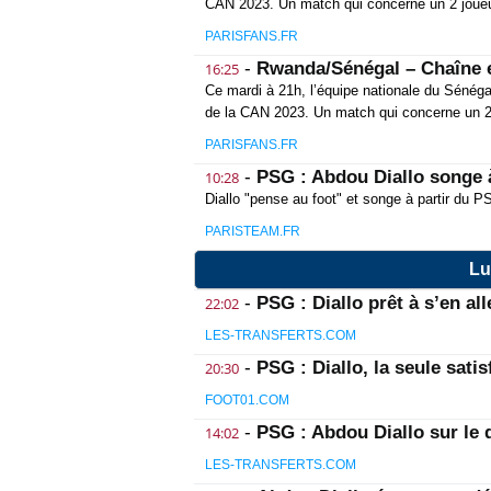
CAN 2023. Un match qui concerne un 2 joueu
PARISFANS.FR
-
Rwanda/Sénégal – Chaîne e
16:25
Ce mardi à 21h, l’équipe nationale du Sénéga
de la CAN 2023. Un match qui concerne un 2
PARISFANS.FR
-
PSG : Abdou Diallo songe à
10:28
Diallo "pense au foot" et songe à partir du P
PARISTEAM.FR
Lu
-
PSG : Diallo prêt à s’en all
22:02
LES-TRANSFERTS.COM
-
PSG : Diallo, la seule sat
20:30
FOOT01.COM
-
PSG : Abdou Diallo sur le 
14:02
LES-TRANSFERTS.COM