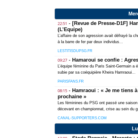
Merc
-
[Revue de Presse-D1F] Hamra
22:51
(L’Equipe)
L’affaire de son agression avait défrayé la 
à la barre de fer par deux individus...
LESTITISDUPSG.FR
-
Hamaroui se confie : Agres
09:27
L’équipe féminine du Paris Saint-Germain a é
subie par sa coéquipière Kheira Hamraoui...
PARISFANS.FR
-
Hamraoui : « Je me tiens à
08:15
prochaine »
Les féminines du PSG ont passé une saison p
décevant en championnat, crise au sein du 
CANAL-SUPPORTERS.COM
Lu