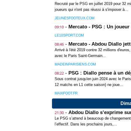
Recruté par le PSG en juillet 2019 pour 32 mi
joueurs qui n'ont pas réussi à s'imposer à...
JEUNESFOOTEUX.COM
-
Mercato - PSG : Un joueur p
09:10
LE10SPORT.COM
-
Mercato - Abdou Diallo jett
08:46
Arrivé à l'été 2019 contre 32 millions d'euro
avec le Paris Saint-Germain...
MADEINPARISIENS.COM
-
PSG : Diallo pense à un dé
08:22
Sous contrat jusqu'en juin 2024 avec le Pari
12 matchs en L1 cette saison) ne joue...
MAXIFOOT.FR
Dima
-
Abdou Diallo s’exprime su
21:30
Le PSG s’attend à beaucoup de changements c
l’effectif. Dans les prochains jours,...