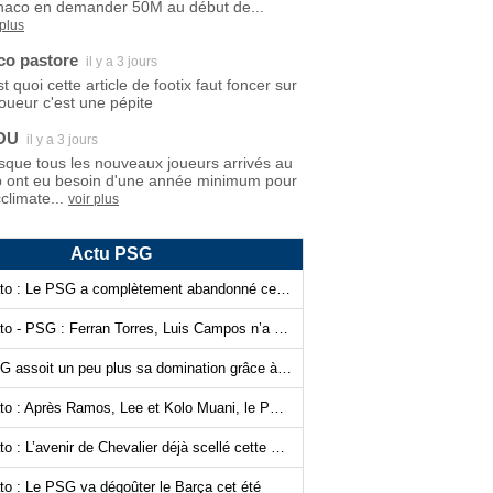
aco en demander 50M au début de...
 plus
co pastore
il y a 3 jours
t quoi cette article de footix faut foncer sur
joueur c'est une pépite
OU
il y a 3 jours
sque tous les nouveaux joueurs arrivés au
b ont eu besoin d'une année minimum pour
climate...
voir plus
Actu PSG
Mercato : Le PSG a complètement abandonné cette piste…
Mercato - PSG : Ferran Torres, Luis Campos n’a plus les cartes en main…
Le PSG assoit un peu plus sa domination grâce à l’IA ?
Mercato : Après Ramos, Lee et Kolo Muani, le PSG prend la confiance !
Mercato : L’avenir de Chevalier déjà scellé cette semaine ?
to : Le PSG va dégoûter le Barça cet été