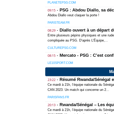
PLANETEPSG.COM
-
PSG : Abdou Diallo, sa déci
09:15
Abdou Diallo veut claquer la porte !
PARISTEAM.FR
-
Diallo ouvert à un départ d
08:29
Entre plusieurs pépins physiques et une rud
compliquée au PSG. D’après L’Équipe,...
CULTUREPSG.COM
-
Mercato - PSG : C’est confi
08:15
LE10SPORT.COM
Ma
-
Résumé Rwanda/Sénégal en
23:22
Ce mardi à 21h, l’équipe nationale du Sénégal
CAN 2023. Un match qui concerne un 2...
PARISFANS.FR
-
Rwanda/Sénégal – Les équipe
20:13
Ce mardi à 21h, l’équipe nationale du Sénéga