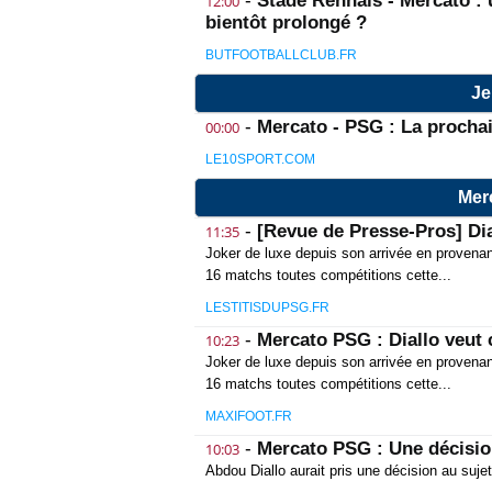
-
Stade Rennais - Mercato :
12:00
bientôt prolongé ?
BUTFOOTBALLCLUB.FR
Je
-
Mercato - PSG : La procha
00:00
LE10SPORT.COM
Merc
-
[Revue de Presse-Pros] Dia
11:35
Joker de luxe depuis son arrivée en provenan
16 matchs toutes compétitions cette...
LESTITISDUPSG.FR
-
Mercato PSG : Diallo veut 
10:23
Joker de luxe depuis son arrivée en provenan
16 matchs toutes compétitions cette...
MAXIFOOT.FR
-
Mercato PSG : Une décision
10:03
Abdou Diallo aurait pris une décision au suje