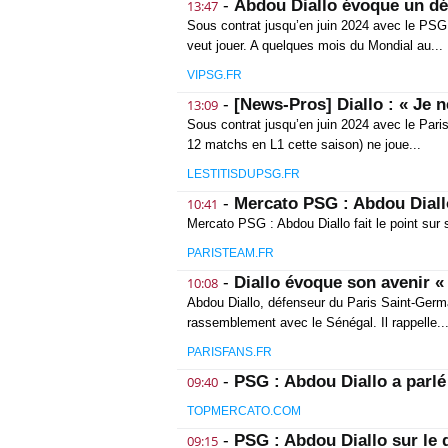
-
Abdou Diallo évoque un d
13:47
Sous contrat jusqu’en juin 2024 avec le PSG, 
veut jouer. A quelques mois du Mondial au...
VIPSG.FR
-
[News-Pros] Diallo : « Je n
13:09
Sous contrat jusqu’en juin 2024 avec le Pari
12 matchs en L1 cette saison) ne joue...
LESTITISDUPSG.FR
-
Mercato PSG : Abdou Diallo
10:41
Mercato PSG : Abdou Diallo fait le point sur 
PARISTEAM.FR
-
Diallo évoque son avenir « 
10:08
Abdou Diallo, défenseur du Paris Saint-Germ
rassemblement avec le Sénégal. Il rappelle..
PARISFANS.FR
-
PSG : Abdou Diallo a parlé
09:40
TOPMERCATO.COM
-
PSG : Abdou Diallo sur le 
09:15