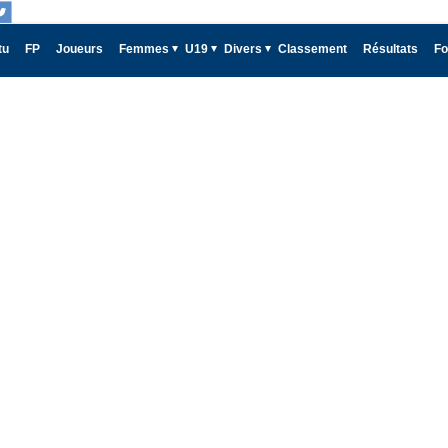
tu
FP
Joueurs
Femmes
U19
Divers
Classement
Résultats
Fo