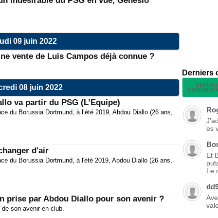
 un indésirable du PSG en vue, Génésio
udi 09 juin 2022
ine vente de Luis Campos déjà connue ?
Derniers
DERNIE
redi 08 juin 2022
COMMENTA
llo va partir du PSG (L’Equipe)
Ro
ce du Borussia Dortmund, à l’été 2019, Abdou Diallo (26 ans,
J'a
es 
Bo
changer d'air
Et 
ce du Borussia Dortmund, à l'été 2019, Abdou Diallo (26 ans,
put
Le 
dd
Ave
 prise par Abdou Diallo pour son avenir ?
vale
t de son avenir en club.