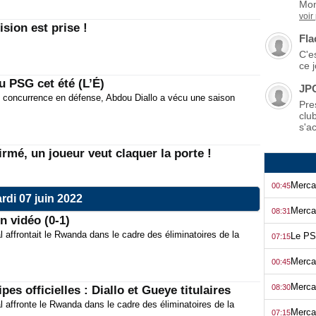
Mon
voir
sion est prise !
Fla
C'es
ce 
u PSG cet été (L’É)
JP
e concurrence en défense, Abdou Diallo a vécu une saison
Pre
clu
s'ac
rmé, un joueur veut claquer la porte !
00:45
rdi 07 juin 2022
08:31
 vidéo (0-1)
 affrontait le Rwanda dans le cadre des éliminatoires de la
07:15
00:45
08:30
s officielles : Diallo et Gueye titulaires
l affronte le Rwanda dans le cadre des éliminatoires de la
Merca
07:15