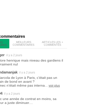
 commentaires
MEILLEURS
ARTICLES LES +
RS
COMMENTAIRES
COMMENTÉS
IRES
ger
il y a 2 jours
dore henrique mais niveau des gardiens il
vraiment nul
ndamanjak
il y a 2 jours
Barcola de Lyon à Paris, c’était pas un
ain de bond en avant ?
mec n’était même pas interna...
voir plus
94
il y a 2 jours
c une année de contrat en moins, sa
ur a juste diminuer....