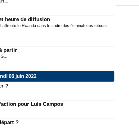
rs...
00:45
t heure de diffusion
08:30
l affronte le Rwanda dans le cadre des éliminatoires retours
...
07:15
00:45
 partir
08:30
SG...
Fiche
07:15
ndi 06 juin 2022
00:45
er ?
PSG :
08:30
07:15
isfaction pour Luis Campos
00:45
08:30
départ ?
Zidan
07:15