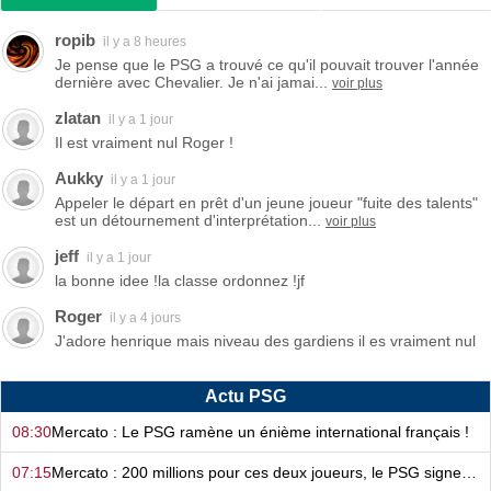
ropib
il y a 8 heures
Je pense que le PSG a trouvé ce qu'il pouvait trouver l'année
dernière avec Chevalier. Je n'ai jamai...
voir plus
zlatan
il y a 1 jour
Il est vraiment nul Roger !
Aukky
il y a 1 jour
Appeler le départ en prêt d'un jeune joueur "fuite des talents"
est un détournement d'interprétation...
voir plus
jeff
il y a 1 jour
la bonne idee !la classe ordonnez !jf
Roger
il y a 4 jours
J'adore henrique mais niveau des gardiens il es vraiment nul
Actu PSG
08:30
Mercato : Le PSG ramène un énième international français !
07:15
Mercato : 200 millions pour ces deux joueurs, le PSG signe de suite !