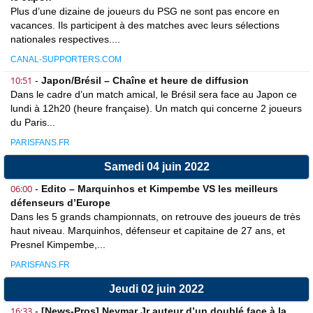
Plus d’une dizaine de joueurs du PSG ne sont pas encore en
vacances. Ils participent à des matches avec leurs sélections
nationales respectives....
CANAL-SUPPORTERS.COM
10:51
-
Japon/Brésil – Chaîne et heure de diffusion
Dans le cadre d’un match amical, le Brésil sera face au Japon ce
lundi à 12h20 (heure française). Un match qui concerne 2 joueurs
du Paris...
PARISFANS.FR
Samedi 04 juin 2022
06:00
-
Edito – Marquinhos et Kimpembe VS les meilleurs
défenseurs d’Europe
Dans les 5 grands championnats, on retrouve des joueurs de très
haut niveau. Marquinhos, défenseur et capitaine de 27 ans, et
Presnel Kimpembe,...
PARISFANS.FR
Jeudi 02 juin 2022
16:33
-
[News-Pros] Neymar Jr auteur d’un doublé face à la