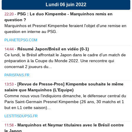
Lundi 06 juin 2022
22:20
-
PSG : Le duo Kimpembe - Marquinhos remis en
question ?
Marquinhos et Presnel Kimpembe feraient l'objet d'une remise en
question en interne au PSG.
PLANETEPSG.COM
14:44
-
Résumé Japon/Brésil en vidéo (0-1)
Ce lundi, le Brésil affrontait le Japon dans le cadre d’un match de
préparation à la Coupe du Monde 2022. Une rencontre qui
concernait 2 joueurs du...
PARISFANS.FR
13:53
-
[Revue de Presse-Pros] Kimpembe souhaite le même
salaire que Marquinhos (L’Equipe)
Comme nous vous l’indiquions dimanche, le défenseur central du
Paris Saint-Germain Presnel Kimpembe (26 ans, 30 matchs et 1
but en L1 cette saison)...
LESTITISDUPSG.FR
11:58
-
Marquinhos et Neymar titulaires avec le Brésil contre
le Japon