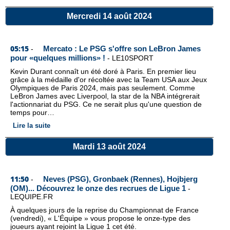
Mercredi 14 août 2024
05:15
Mercato : Le PSG s'offre son LeBron James
-
pour «quelques millions» !
-
LE10SPORT
Kevin Durant connaît un été doré à Paris. En premier lieu
grâce à la médaille d'or récoltée avec la Team USA aux Jeux
Olympiques de Paris 2024, mais pas seulement. Comme
LeBron James avec Liverpool, la star de la NBA intégrerait
l'actionnariat du PSG. Ce ne serait plus qu'une question de
temps pour…
Lire la suite
Mardi 13 août 2024
11:50
Neves (PSG), Gronbaek (Rennes), Hojbjerg
-
(OM)... Découvrez le onze des recrues de Ligue 1
-
LEQUIPE.FR
À quelques jours de la reprise du Championnat de France
(vendredi), « L'Équipe » vous propose le onze-type des
joueurs ayant rejoint la Ligue 1 cet été.