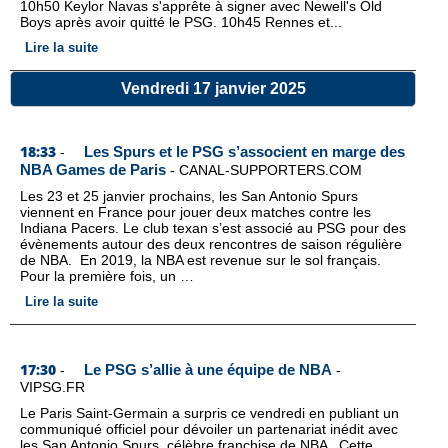
10h50 Keylor Navas s'apprête à signer avec Newell's Old
Boys après avoir quitté le PSG. 10h45 Rennes et...
Lire la suite
Vendredi 17 janvier 2025
18:33
Les Spurs et le PSG s’associent en marge des
-
NBA Games de Paris
-
CANAL-SUPPORTERS.COM
Les 23 et 25 janvier prochains, les San Antonio Spurs
viennent en France pour jouer deux matches contre les
Indiana Pacers. Le club texan s’est associé au PSG pour des
évènements autour des deux rencontres de saison régulière
de NBA. En 2019, la NBA est revenue sur le sol français.
Pour la première fois, un …
Lire la suite
17:30
Le PSG s’allie à une équipe de NBA
-
-
VIPSG.FR
Le Paris Saint-Germain a surpris ce vendredi en publiant un
communiqué officiel pour dévoiler un partenariat inédit avec
les San Antonio Spurs, célèbre franchise de NBA . Cette