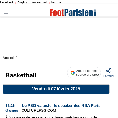
Livefoot
Rugby
Basketball
Tennis
|
|
|
Accueil
/
Ajouter comme
Basketball
source préférée
Partager
Vendredi 07 février 2025
14:25
Le PSG va tester le speaker des NBA Paris
-
Games
-
CULTUREPSG.COM
À l'occasion de ses deux prochains matches à domicile