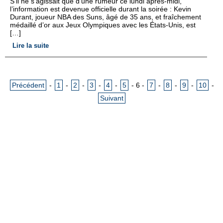
S’il ne s’agissait que d’une rumeur ce lundi après-midi,
l’information est devenue officielle durant la soirée : Kevin
Durant, joueur NBA des Suns, âgé de 35 ans, et fraîchement
médaillé d’or aux Jeux Olympiques avec les États-Unis, est
[…]
Lire la suite
Précédent
-
1
-
2
-
3
-
4
-
5
-
6
-
7
-
8
-
9
-
10
-
Suivant