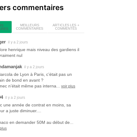
iers commentaires
MEILLEURS
ARTICLES LES +
RS
COMMENTAIRES
COMMENTÉS
IRES
ger
il y a 2 jours
dore henrique mais niveau des gardiens il
vraiment nul
ndamanjak
il y a 2 jours
Barcola de Lyon à Paris, c’était pas un
ain de bond en avant ?
mec n’était même pas interna...
voir plus
94
il y a 2 jours
c une année de contrat en moins, sa
ur a juste diminuer....
aco en demander 50M au début de...
 plus