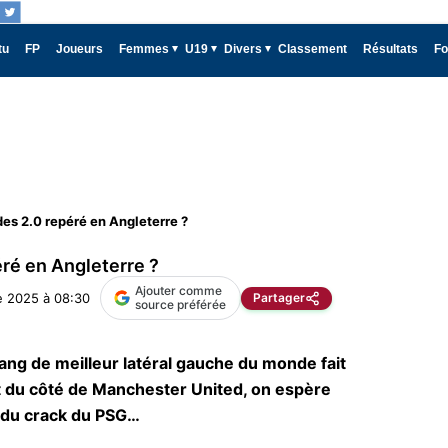
tu
FP
Joueurs
Femmes
U19
Divers
Classement
Résultats
Fo
es 2.0 repéré en Angleterre ?
ré en Angleterre ?
Ajouter comme
 2025 à 08:30
Partager
source préférée
ng de meilleur latéral gauche du monde fait
t du côté de Manchester United, on espère
r du crack du PSG…