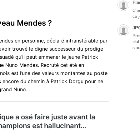
Fla
C'es
ce 
uveau Mendes ?
JP
Pre
ndes en personne, déclaré intransférable par
clu
s'ac
voir trouvé le digne successeur du prodige
uadé qu’il peut emmener le jeune Patrick
e Nuno Mendes. Recruté cet été en
ois est l’une des valeurs montantes au poste
is encore du chemin à Patrick Dorgu pour ne
u grand Nuno…
que a osé faire juste avant la
Champions est hallucinant…