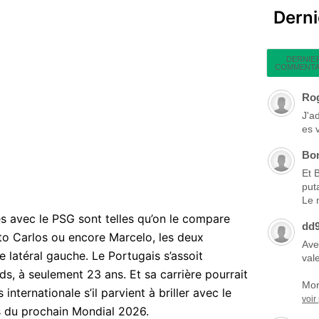
Dern
DERNIE
COMMENTA
Ro
J'a
es 
Bo
Et 
put
Le 
avec le PSG sont telles qu’on le compare
dd
to Carlos ou encore Marcelo, les deux
Ave
e latéral gauche. Le Portugais s’assoit
vale
ds, à seulement 23 ans. Et sa carrière pourrait
Mon
nternationale s’il parvient à briller avec le
voir
s du prochain Mondial 2026.