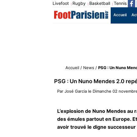
Livefoot
Rugby
Basketball
Tennis
|
|
|
Accueil
Ac
Accueil
/
News
/
PSG : Un Nuno Mend
PSG : Un Nuno Mendes 2.0 repé
Par
José Garcia
le
Dimanche 02 novembre
L’explosion de Nuno Mendes au ra
des émules partout en Europe. E
avoir trouvé le digne successeu