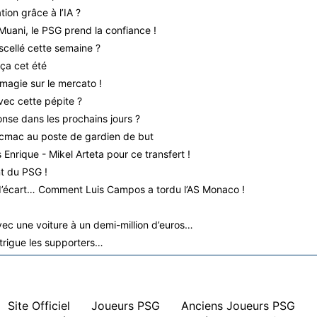
ion grâce à l’IA ?
Muani, le PSG prend la confiance !
scellé cette semaine ?
ça cet été
magie sur le mercato !
vec cette pépite ?
nse dans les prochains jours ?
icmac au poste de gardien de but
Enrique - Mikel Arteta pour ce transfert !
nt du PSG !
 d’écart… Comment Luis Campos a tordu l’AS Monaco !
vec une voiture à un demi-million d’euros…
rigue les supporters…
|
Site Officiel
|
Joueurs PSG
|
Anciens Joueurs PSG
|