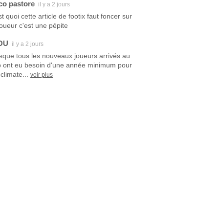
co pastore
il y a 2 jours
t quoi cette article de footix faut foncer sur
joueur c'est une pépite
OU
il y a 2 jours
sque tous les nouveaux joueurs arrivés au
b ont eu besoin d'une année minimum pour
climate...
voir plus