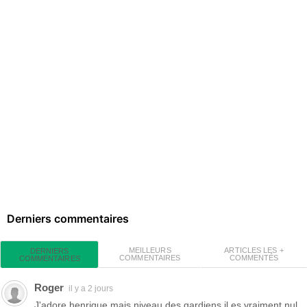
Derniers commentaires
MEILLEURS
ARTICLES LES +
DERNIERS
COMMENTAIRES
COMMENTÉS
COMMENTAIRES
Roger
il y a 2 jours
J'adore henrique mais niveau des gardiens il es vraiment nul