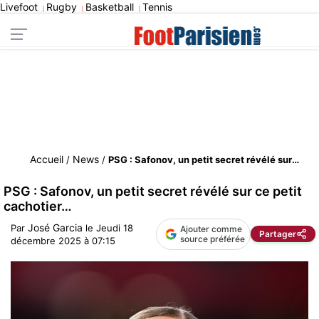
Livefoot
Rugby
Basketball
Tennis
|
|
|
Accueil
News
/
/
PSG : Safonov, un petit secret révélé sur ce petit cachotier…
PSG : Safonov, un petit secret révélé sur ce petit
cachotier…
José Garcia
Par
le
Jeudi 18
Ajouter comme
Partager
source préférée
décembre 2025 à 07:15