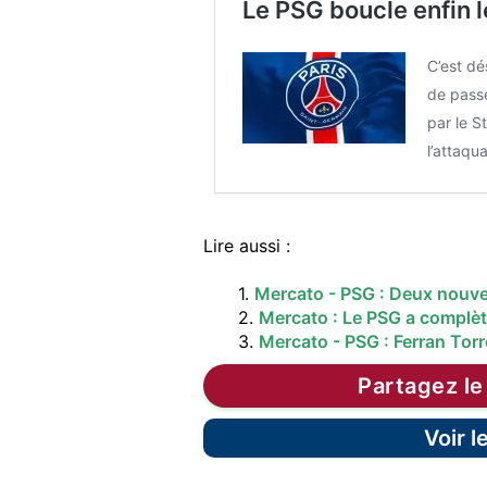
Le PSG boucle enfin le
C’est dé
de passe
par le S
l’attaqu
Lire aussi :
1.
Mercato - PSG : Deux nouvea
2.
Mercato : Le PSG a complè
3.
Mercato - PSG : Ferran Torr
Partagez le
Voir 