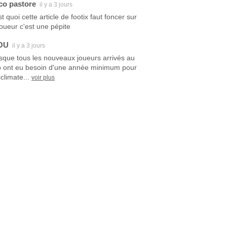
co pastore
il y a 3 jours
t quoi cette article de footix faut foncer sur
joueur c'est une pépite
OU
il y a 3 jours
sque tous les nouveaux joueurs arrivés au
b ont eu besoin d'une année minimum pour
climate...
voir plus