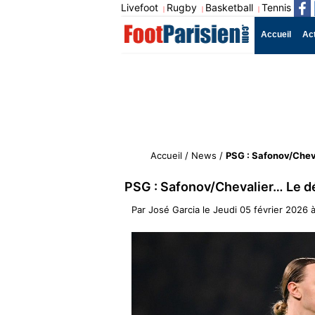
Livefoot
Rugby
Basketball
Tennis
|
|
|
Accueil
Ac
Accueil
/
News
/
PSG : Safonov/Cheva
PSG : Safonov/Chevalier… Le dé
Par
José Garcia
le
Jeudi 05 février 2026 