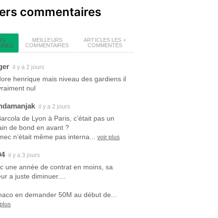
iers commentaires
MEILLEURS
ARTICLES LES +
RS
COMMENTAIRES
COMMENTÉS
IRES
ger
il y a 2 jours
dore henrique mais niveau des gardiens il
vraiment nul
ndamanjak
il y a 2 jours
Barcola de Lyon à Paris, c’était pas un
ain de bond en avant ?
mec n’était même pas interna...
voir plus
94
il y a 3 jours
c une année de contrat en moins, sa
ur a juste diminuer....
aco en demander 50M au début de...
 plus