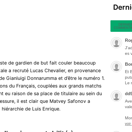
Dern
DERNIE
COMMENTA
Ro
J'a
es 
oste de gardien de but fait couler beaucoup
Bo
tale a recruté Lucas Chevalier, en provenance
Et 
put
 de Gianluigi Donnarumma et d’être le numéro 1.
Le 
ions du Français, couplées aux grands matchs
t eu raison de sa place de titulaire au sein du
dd
lessure, il est clair que Matvey Safonov a
Ave
vale
 hiérarchie de Luis Enrique.
Mon
voir