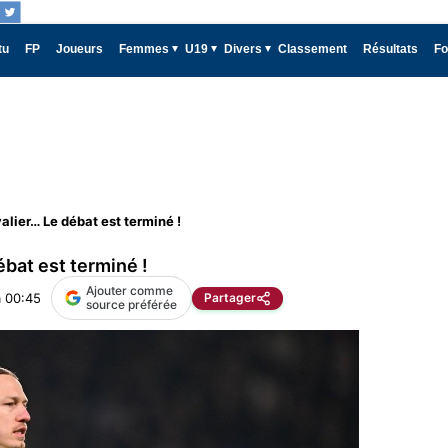
tu
FP
Joueurs
Femmes
U19
Divers
Classement
Résultats
Fo
lier… Le débat est terminé !
bat est terminé !
Ajouter comme
à 00:45
Partager
source préférée