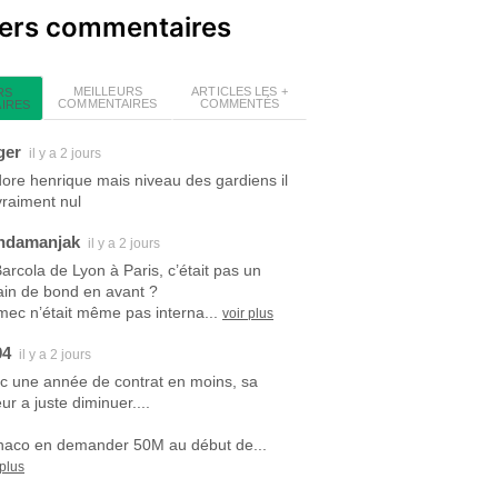
iers commentaires
MEILLEURS
ARTICLES LES +
RS
COMMENTAIRES
COMMENTÉS
IRES
ger
il y a 2 jours
dore henrique mais niveau des gardiens il
vraiment nul
ndamanjak
il y a 2 jours
Barcola de Lyon à Paris, c’était pas un
ain de bond en avant ?
mec n’était même pas interna...
voir plus
94
il y a 2 jours
c une année de contrat en moins, sa
ur a juste diminuer....
aco en demander 50M au début de...
 plus