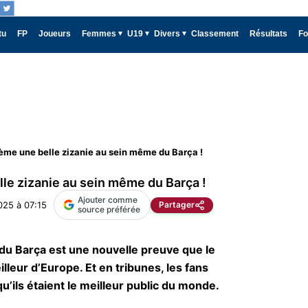
tu
FP
Joueurs
Femmes
U19
Divers
Classement
Résultats
Fo
ème une belle zizanie au sein même du Barça !
le zizanie au sein même du Barça !
Ajouter comme
025 à 07:15
Partager
source préférée
 du Barça est une nouvelle preuve que le
illeur d’Europe. Et en tribunes, les fans
u’ils étaient le meilleur public du monde.