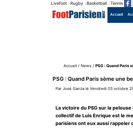
Livefoot
Rugby
Basketball
Tennis
|
|
|
Accueil
Ac
Accueil
/
News
/
PSG : Quand Paris s
PSG : Quand Paris sème une bel
Par
José Garcia
le
Vendredi 03 octobre 2
La victoire du PSG sur la pelouse
collectif de Luis Enrique est le me
parisiens ont eux aussi rappeler q