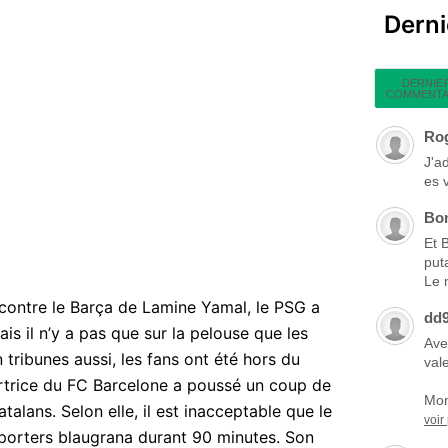
Dern
DERNIE
COMMENTA
Ro
J'a
es 
Bo
Et 
put
Le 
 contre le Barça de Lamine Yamal, le PSG a
dd
ais il n’y a pas que sur la pelouse que les
Ave
 tribunes aussi, les fans ont été hors du
vale
rtrice du FC Barcelone a poussé un coup de
Mon
talans. Selon elle, il est inacceptable que le
voir
pporters blaugrana durant 90 minutes. Son