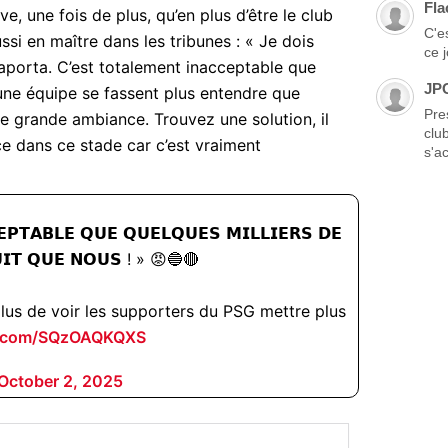
Fla
, une fois de plus, qu’en plus d’être le club
C'es
si en maître dans les tribunes : « Je dois
ce 
porta. C’est totalement inacceptable que
JP
’une équipe se fassent plus entendre que
Pre
e grande ambiance. Trouvez une solution, il
clu
e dans ce stade car c’est vraiment
s'ac
𝗘𝗣𝗧𝗔𝗕𝗟𝗘 𝗤𝗨𝗘 𝗤𝗨𝗘𝗟𝗤𝗨𝗘𝗦 𝗠𝗜𝗟𝗟𝗜𝗘𝗥𝗦 𝗗𝗘
𝗨𝗜𝗧 𝗤𝗨𝗘 𝗡𝗢𝗨𝗦 ! » 😡🔵🔴
lus de voir les supporters du PSG mettre plus
er.com/SQzOAQKQXS
October 2, 2025