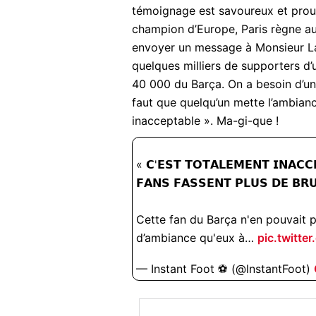
témoignage est savoureux et prouve
champion d’Europe, Paris règne aus
envoyer un message à Monsieur La
quelques milliers de supporters d
40 000 du Barça. On a besoin d’un
faut que quelqu’un mette l’ambianc
inacceptable ». Ma-gi-que !
« 𝗖'𝗘𝗦𝗧 𝗧𝗢𝗧𝗔𝗟𝗘𝗠𝗘𝗡𝗧 𝗜𝗡𝗔𝗖𝗖
𝗙𝗔𝗡𝗦 𝗙𝗔𝗦𝗦𝗘𝗡𝗧 𝗣𝗟𝗨𝗦 𝗗𝗘 𝗕𝗥
Cette fan du Barça n'en pouvait p
d’ambiance qu'eux à…
pic.twitt
— Instant Foot ⚽️ (@lnstantFoot)