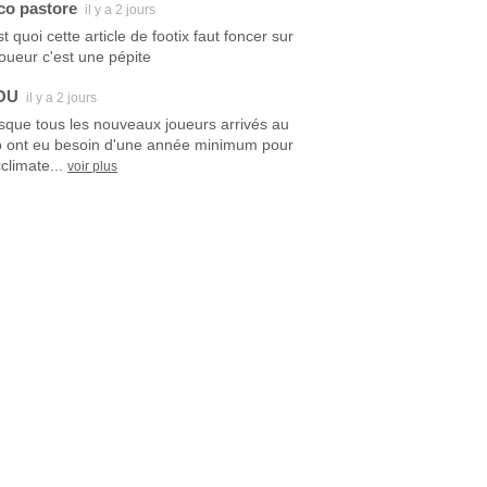
co pastore
il y a 2 jours
t quoi cette article de footix faut foncer sur
joueur c'est une pépite
OU
il y a 2 jours
sque tous les nouveaux joueurs arrivés au
b ont eu besoin d'une année minimum pour
climate...
voir plus