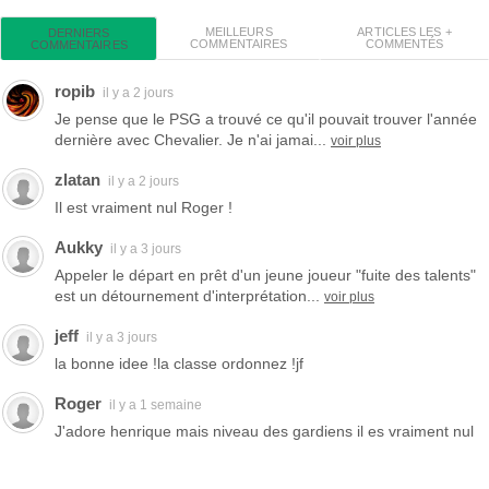
MEILLEURS
ARTICLES LES +
DERNIERS
COMMENTAIRES
COMMENTÉS
COMMENTAIRES
ropib
il y a 2 jours
Je pense que le PSG a trouvé ce qu'il pouvait trouver l'année
dernière avec Chevalier. Je n'ai jamai...
voir plus
zlatan
il y a 2 jours
Il est vraiment nul Roger !
Aukky
il y a 3 jours
Appeler le départ en prêt d'un jeune joueur "fuite des talents"
est un détournement d'interprétation...
voir plus
jeff
il y a 3 jours
la bonne idee !la classe ordonnez !jf
Roger
il y a 1 semaine
J'adore henrique mais niveau des gardiens il es vraiment nul