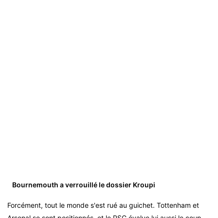
Bournemouth a verrouillé le dossier Kroupi
Forcément, tout le monde s'est rué au guichet. Tottenham et
Arsenal se sont positionnés, et le PSG évalue lui aussi le coup