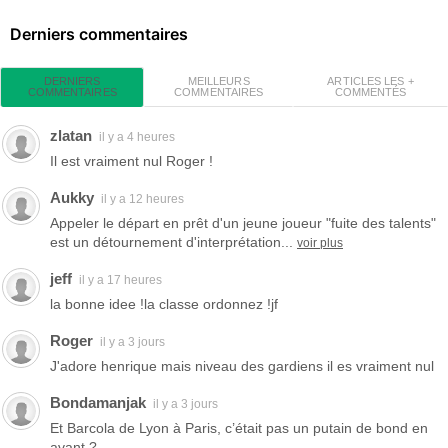
Derniers commentaires
MEILLEURS
ARTICLES LES +
DERNIERS
COMMENTAIRES
COMMENTÉS
COMMENTAIRES
zlatan
il y a 4 heures
Il est vraiment nul Roger !
Aukky
il y a 12 heures
Appeler le départ en prêt d'un jeune joueur "fuite des talents"
est un détournement d'interprétation...
voir plus
jeff
il y a 17 heures
la bonne idee !la classe ordonnez !jf
Roger
il y a 3 jours
J'adore henrique mais niveau des gardiens il es vraiment nul
Bondamanjak
il y a 3 jours
Et Barcola de Lyon à Paris, c’était pas un putain de bond en
avant ?