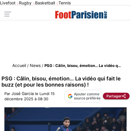
Livefoot
Rugby
Basketball
Tennis
|
|
|
Accueil
News
/
/
PSG : Câlin, bisou, émotion… La vidéo qui fait le buzz (et pour les bonnes raisons) !
PSG : Câlin, bisou, émotion… La vidéo qui fait le
buzz (et pour les bonnes raisons) !
José Garcia
Par
le
Lundi 15
Ajouter comme
Partager
source préférée
décembre 2025 à 08:30