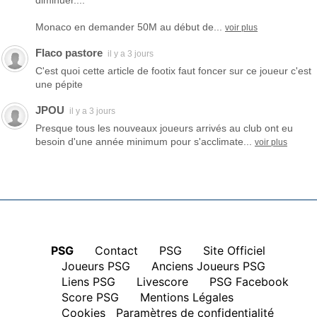
diminuer....
Monaco en demander 50M au début de...
voir plus
Flaco pastore
il y a 3 jours
C'est quoi cette article de footix faut foncer sur ce joueur c'est
une pépite
JPOU
il y a 3 jours
Presque tous les nouveaux joueurs arrivés au club ont eu
besoin d'une année minimum pour s'acclimate...
voir plus
PSG
|
Contact
|
PSG
|
Site Officiel
|
Joueurs PSG
|
Anciens Joueurs PSG
|
Liens PSG
|
Livescore
|
PSG Facebook
|
Score PSG
|
Mentions Légales
|
Cookies
Paramètres de confidentialité