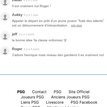
il y a 1 jour
Il est vraiment nul Roger !
Aukky
il y a 1 jour
Appeler le départ en prêt d'un jeune joueur "fuite des talents"
est un détournement d'interprétation...
voir plus
jeff
il y a 2 jours
la bonne idee !la classe ordonnez !jf
Roger
il y a 4 jours
J'adore henrique mais niveau des gardiens il es vraiment nul
PSG
|
Contact
|
PSG
|
Site Officiel
|
Joueurs PSG
|
Anciens Joueurs PSG
|
Liens PSG
|
Livescore
|
PSG Facebook