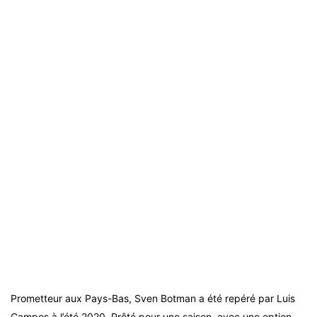
Prometteur aux Pays-Bas, Sven Botman a été repéré par Luis
Campos à l’été 2020. Prêté pour une saison, avec une option