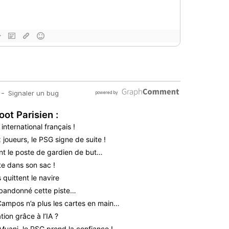
oot Parisien :
nternational français !
 joueurs, le PSG signe de suite !
nt le poste de gardien de but…
te dans son sac !
quittent le navire
bandonné cette piste…
 Campos n’a plus les cartes en main…
ion grâce à l’IA ?
Muani, le PSG prend la confiance !