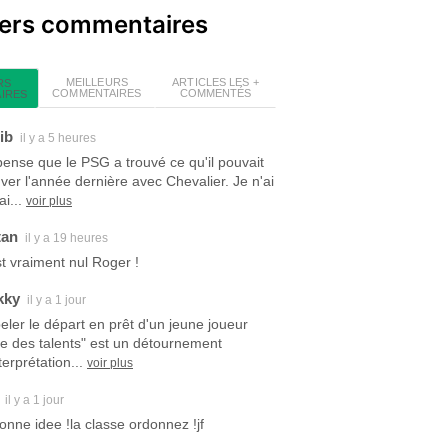
iers commentaires
MEILLEURS
ARTICLES LES +
RS
COMMENTAIRES
COMMENTÉS
IRES
ib
il y a 5 heures
pense que le PSG a trouvé ce qu'il pouvait
uver l'année dernière avec Chevalier. Je n'ai
i...
voir plus
tan
il y a 19 heures
est vraiment nul Roger !
kky
il y a 1 jour
eler le départ en prêt d'un jeune joueur
ite des talents" est un détournement
terprétation...
voir plus
il y a 1 jour
bonne idee !la classe ordonnez !jf