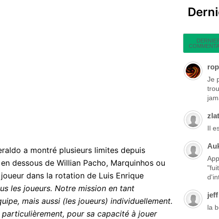
Dern
DERNIE
COMMENTA
rop
Je 
tro
jama
zla
Il 
Au
raldo a montré plusieurs limites depuis
App
 en dessous de Willian Pacho, Marquinhos ou
"fu
n joueur dans la rotation de Luis Enrique
d'in
us les joueurs. Notre mission en tant
jeff
quipe, mais aussi (les joueurs) individuellement.
la 
e particulièrement, pour sa capacité à jouer