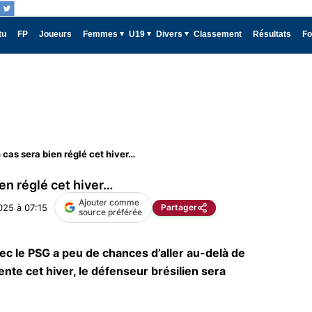
tu
FP
Joueurs
Femmes
U19
Divers
Classement
Résultats
Fo
 cas sera bien réglé cet hiver…
en réglé cet hiver…
Ajouter comme
025 à 07:15
Partager
source préférée
ec le PSG a peu de chances d’aller au-delà de
nte cet hiver, le défenseur brésilien sera