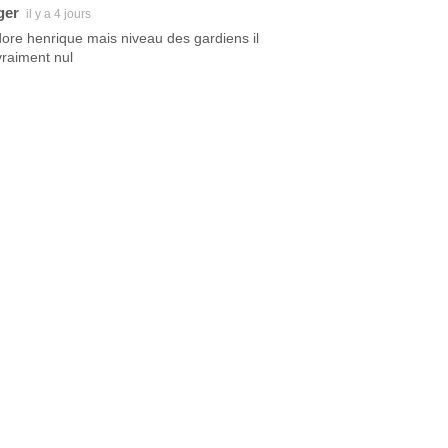
ger
il y a 4 jours
dore henrique mais niveau des gardiens il
vraiment nul