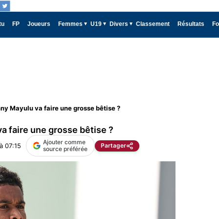
tu
FP
Joueurs
Femmes
U19
Divers
Classement
Résultats
Fo
ny Mayulu va faire une grosse bêtise ?
a faire une grosse bêtise ?
Ajouter comme
à 07:15
Partager
source préférée