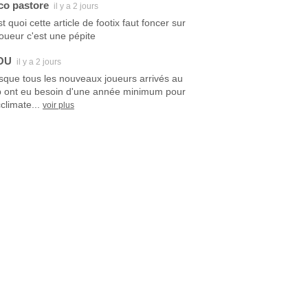
co pastore
il y a 2 jours
t quoi cette article de footix faut foncer sur
joueur c'est une pépite
OU
il y a 2 jours
sque tous les nouveaux joueurs arrivés au
b ont eu besoin d'une année minimum pour
climate...
voir plus