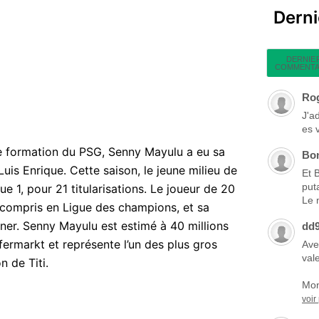
Dern
DERNIE
COMMENTA
Ro
J'a
es 
de formation du PSG, Senny Mayulu a eu sa
Bo
uis Enrique. Cette saison, le jeune milieu de
Et 
put
e 1, pour 21 titularisations. Le joueur de 20
Le 
 compris en Ligue des champions, et sa
ner. Senny Mayulu est estimé à 40 millions
dd
sfermarkt et représente l’un des plus gros
Ave
vale
n de Titi.
Mon
voir