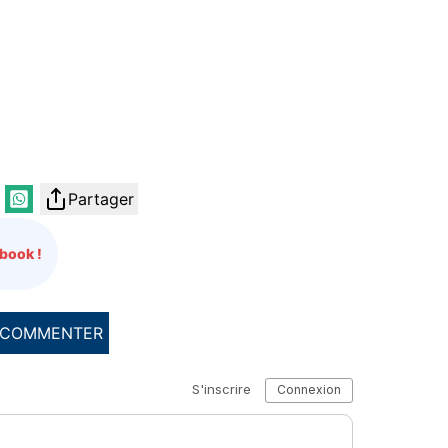
Partager
book !
COMMENTER