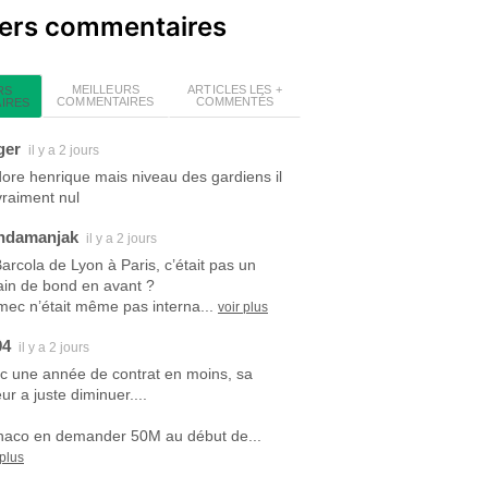
iers commentaires
MEILLEURS
ARTICLES LES +
RS
COMMENTAIRES
COMMENTÉS
IRES
ger
il y a 2 jours
dore henrique mais niveau des gardiens il
vraiment nul
ndamanjak
il y a 2 jours
Barcola de Lyon à Paris, c’était pas un
ain de bond en avant ?
mec n’était même pas interna...
voir plus
94
il y a 2 jours
c une année de contrat en moins, sa
ur a juste diminuer....
aco en demander 50M au début de...
 plus