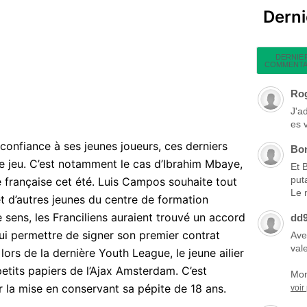
Dern
DERNIE
COMMENTA
Ro
J'a
es 
confiance à ses jeunes joueurs, ces derniers
Bo
de jeu. C’est notamment le cas d’Ibrahim Mbaye,
Et 
put
le française cet été. Luis Campos souhaite tout
Le 
t d’autres jeunes du centre de formation
e sens, les Franciliens auraient trouvé un accord
dd
ui permettre de signer son premier contrat
Ave
vale
ors de la dernière Youth League, le jeune ailier
petits papiers de l’Ajax Amsterdam. C’est
Mon
er la mise en conservant sa pépite de 18 ans.
voir