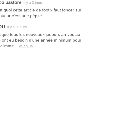
co pastore
il y a 3 jours
t quoi cette article de footix faut foncer sur
joueur c'est une pépite
OU
il y a 3 jours
sque tous les nouveaux joueurs arrivés au
b ont eu besoin d'une année minimum pour
climate...
voir plus