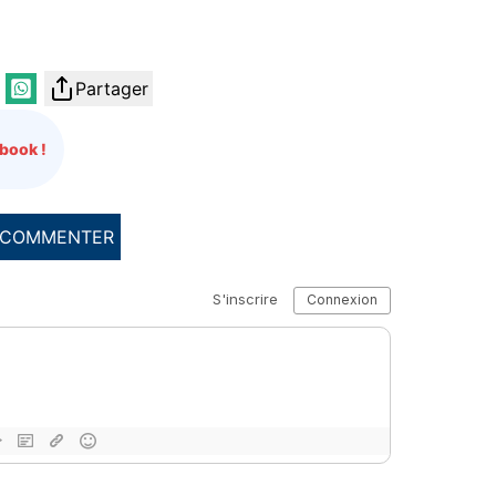
Partager
book !
COMMENTER