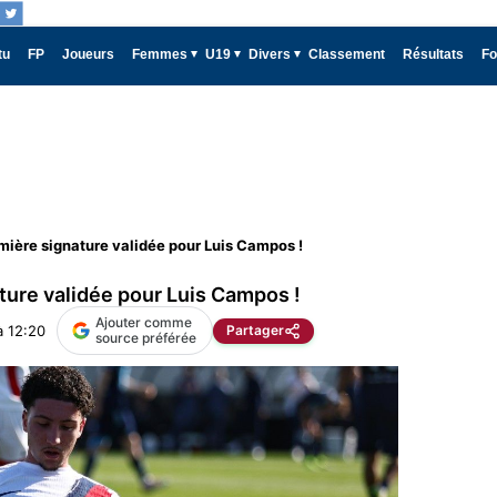
tu
FP
Joueurs
Femmes
U19
Divers
Classement
Résultats
Fo
mière signature validée pour Luis Campos !
ture validée pour Luis Campos !
Ajouter comme
à 12:20
Partager
source préférée