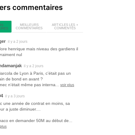
iers commentaires
MEILLEURS
ARTICLES LES +
RS
COMMENTAIRES
COMMENTÉS
IRES
ger
il y a 2 jours
dore henrique mais niveau des gardiens il
vraiment nul
ndamanjak
il y a 2 jours
Barcola de Lyon à Paris, c’était pas un
ain de bond en avant ?
mec n’était même pas interna...
voir plus
94
il y a 3 jours
c une année de contrat en moins, sa
ur a juste diminuer....
aco en demander 50M au début de...
 plus