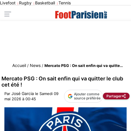
Livefoot
Rugby
Basketball
Tennis
|
|
|
Accueil
News
/
/
Mercato PSG : On sait enfin qui va quitter le club cet été !
Mercato PSG : On sait enfin qui va quitter le club
cet été !
José Garcia
Par
le
Samedi 09
Ajouter comme
Partager
source préférée
mai 2026 à 00:45