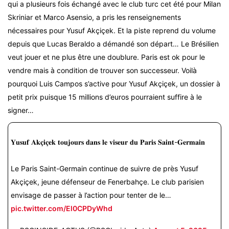
qui a plusieurs fois échangé avec le club turc cet été pour Milan
Skriniar et Marco Asensio, a pris les renseignements
nécessaires pour Yusuf Akçiçek. Et la piste reprend du volume
depuis que Lucas Beraldo a démandé son départ… Le Brésilien
veut jouer et ne plus être une doublure. Paris est ok pour le
vendre mais à condition de trouver son successeur. Voilà
pourquoi Luis Campos s’active pour Yusuf Akçiçek, un dossier à
petit prix puisque 15 millions d’euros pourraient suffire à le
signer…
𝐘𝐮𝐬𝐮𝐟 𝐀𝐤𝐜̧𝐢𝐜̧𝐞𝐤 𝐭𝐨𝐮𝐣𝐨𝐮𝐫𝐬 𝐝𝐚𝐧𝐬 𝐥𝐞 𝐯𝐢𝐬𝐞𝐮𝐫 𝐝𝐮 𝐏𝐚𝐫𝐢𝐬 𝐒𝐚𝐢𝐧𝐭-𝐆𝐞𝐫𝐦𝐚𝐢𝐧
Le Paris Saint-Germain continue de suivre de près Yusuf
Akçiçek, jeune défenseur de Fenerbahçe. Le club parisien
envisage de passer à l’action pour tenter de le…
pic.twitter.com/El0CPDyWhd