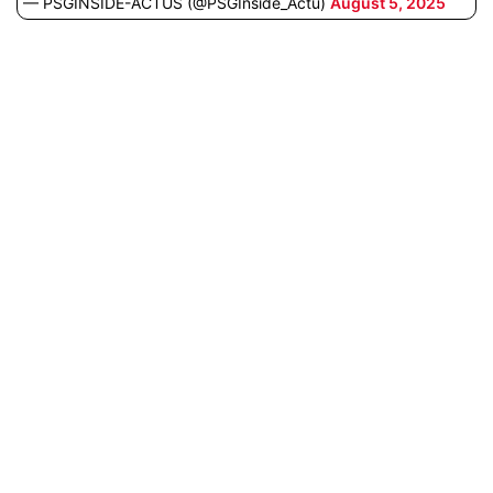
— PSGINSIDE-ACTUS (@PSGInside_Actu)
August 5, 2025