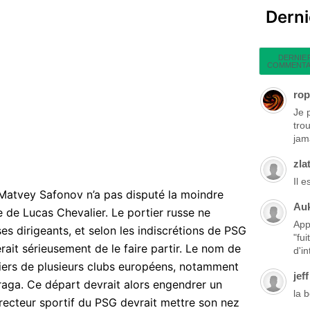
Dern
DERNIE
COMMENTA
rop
Je 
tro
jama
zla
Il 
 Matvey Safonov n’a pas disputé la moindre
Au
e de Lucas Chevalier. Le portier russe ne
App
es dirigeants, et selon les indiscrétions de PSG
"fu
ait sérieusement de le faire partir. Le nom de
d'in
piers de plusieurs clubs européens, notamment
jeff
raga. Ce départ devrait alors engendrer un
la 
directeur sportif du PSG devrait mettre son nez