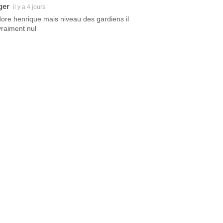
ger
il y a 4 jours
dore henrique mais niveau des gardiens il
vraiment nul