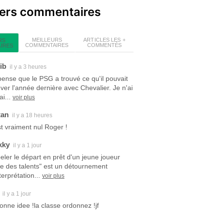
iers commentaires
MEILLEURS
ARTICLES LES +
RS
COMMENTAIRES
COMMENTÉS
IRES
ib
il y a 3 heures
pense que le PSG a trouvé ce qu'il pouvait
uver l'année dernière avec Chevalier. Je n'ai
i...
voir plus
tan
il y a 18 heures
est vraiment nul Roger !
kky
il y a 1 jour
eler le départ en prêt d'un jeune joueur
ite des talents" est un détournement
terprétation...
voir plus
il y a 1 jour
bonne idee !la classe ordonnez !jf