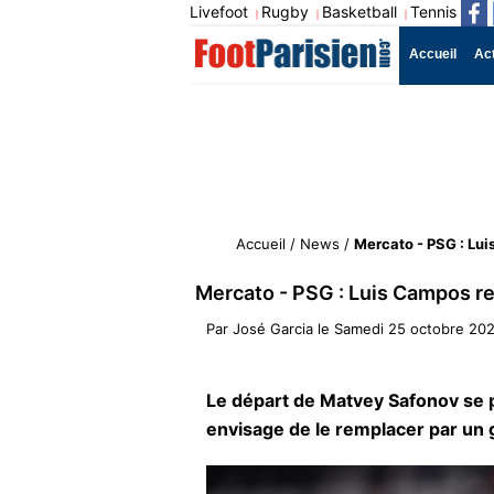
Livefoot
Rugby
Basketball
Tennis
|
|
|
Accueil
Ac
Accueil
/
News
/
Mercato - PSG : Lui
Mercato - PSG : Luis Campos re
Par
José Garcia
le
Samedi 25 octobre 202
Le départ de Matvey Safonov se p
envisage de le remplacer par un 