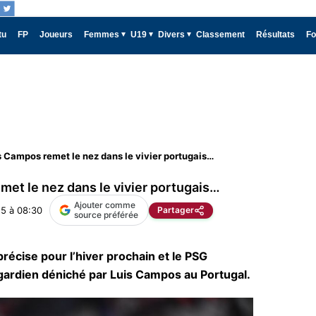
tu
FP
Joueurs
Femmes
U19
Divers
Classement
Résultats
Fo
s Campos remet le nez dans le vivier portugais…
met le nez dans le vivier portugais…
Ajouter comme
5 à 08:30
Partager
source préférée
récise pour l’hiver prochain et le PSG
gardien déniché par Luis Campos au Portugal.