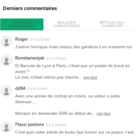
Derniers commentaires
MEILLEURS
ARTICLES LES +
DERNIERS
COMMENTAIRES
COMMENTÉS
COMMENTAIRES
Roger
il y a 2 jours
J'adore henrique mais niveau des gardiens il es vraiment nul
Bondamanjak
il y a 2 jours
Et Barcola de Lyon à Paris, c’était pas un putain de bond en
avant ?
Le mec n’était même pas interna...
voir plus
dd94
il y a 3 jours
Avec une année de contrat en moins, sa valeur a juste
diminuer....
Monaco en demander 50M au début de...
voir plus
Flaco pastore
il y a 3 jours
C'est quoi cette article de footix faut foncer sur ce joueur c'est