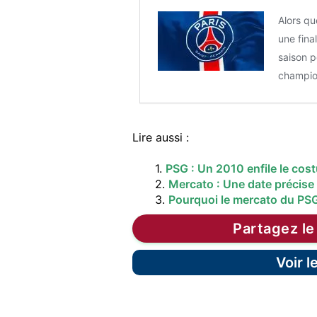
Alors q
une fina
saison p
champio
Lire aussi :
1.
PSG : Un 2010 enfile le co
2.
Mercato : Une date précise
3.
Pourquoi le mercato du PS
Partagez le
Voir 