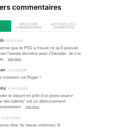
iers commentaires
MEILLEURS
ARTICLES LES +
RS
COMMENTAIRES
COMMENTÉS
IRES
ib
il y a 1 jour
pense que le PSG a trouvé ce qu'il pouvait
uver l'année dernière avec Chevalier. Je n'ai
i...
voir plus
tan
il y a 2 jours
est vraiment nul Roger !
kky
il y a 2 jours
eler le départ en prêt d'un jeune joueur
ite des talents" est un détournement
terprétation...
voir plus
il y a 2 jours
bonne idee !la classe ordonnez !jf