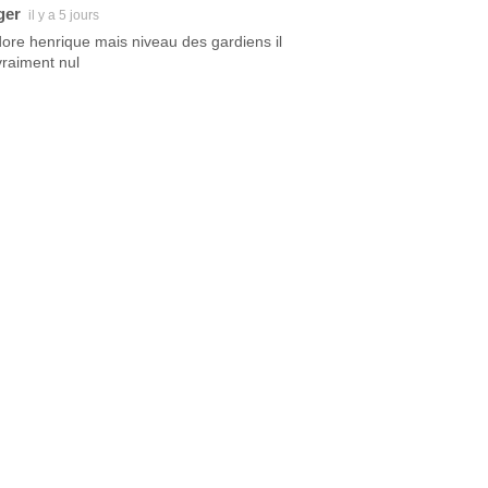
ger
il y a 5 jours
dore henrique mais niveau des gardiens il
vraiment nul