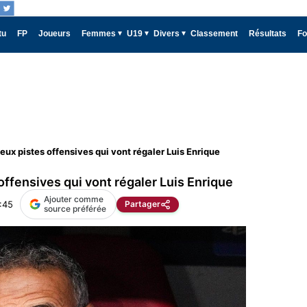
tu
FP
Joueurs
Femmes
U19
Divers
Classement
Résultats
Fo
eux pistes offensives qui vont régaler Luis Enrique
ffensives qui vont régaler Luis Enrique
Ajouter comme
:45
Partager
source préférée