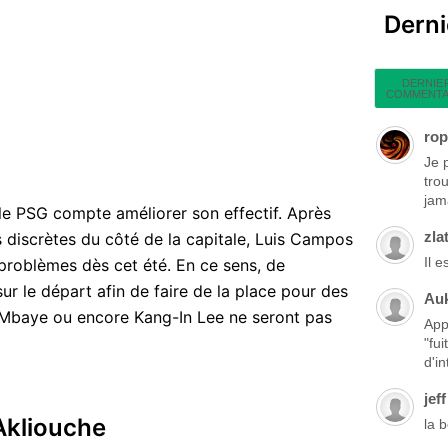
Dern
DERNIE
COMMENTA
rop
Je 
tro
jama
 le PSG compte améliorer son effectif. Après
zla
ès discrètes du côté de la capitale, Luis Campos
Il 
problèmes dès cet été. En ce sens, de
r le départ afin de faire de la place pour des
Au
 Mbaye ou encore Kang-In Lee ne seront pas
App
"fu
d'in
jeff
Akliouche
la 