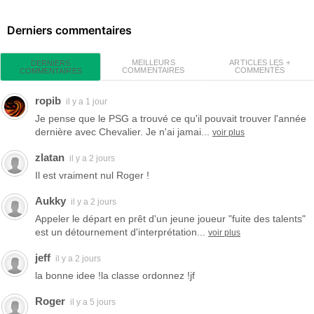
Derniers commentaires
MEILLEURS
ARTICLES LES +
DERNIERS
COMMENTAIRES
COMMENTÉS
COMMENTAIRES
ropib
il y a 1 jour
Je pense que le PSG a trouvé ce qu'il pouvait trouver l'année
dernière avec Chevalier. Je n'ai jamai...
voir plus
zlatan
il y a 2 jours
Il est vraiment nul Roger !
Aukky
il y a 2 jours
Appeler le départ en prêt d'un jeune joueur "fuite des talents"
est un détournement d'interprétation...
voir plus
jeff
il y a 2 jours
la bonne idee !la classe ordonnez !jf
Roger
il y a 5 jours