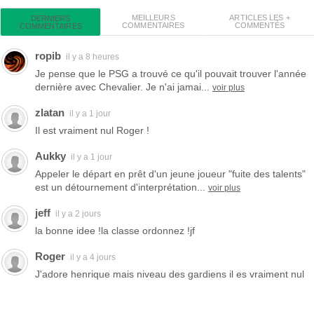
MEILLEURS
ARTICLES LES +
DERNIERS
COMMENTAIRES
COMMENTÉS
COMMENTAIRES
ropib
il y a 8 heures
Je pense que le PSG a trouvé ce qu'il pouvait trouver l'année
dernière avec Chevalier. Je n'ai jamai...
voir plus
zlatan
il y a 1 jour
Il est vraiment nul Roger !
Aukky
il y a 1 jour
Appeler le départ en prêt d'un jeune joueur "fuite des talents"
est un détournement d'interprétation...
voir plus
jeff
il y a 2 jours
la bonne idee !la classe ordonnez !jf
Roger
il y a 4 jours
J'adore henrique mais niveau des gardiens il es vraiment nul