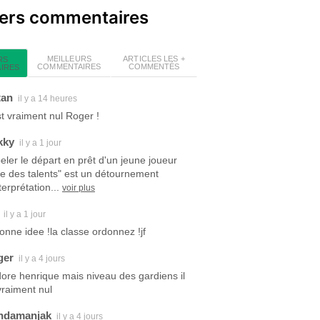
iers commentaires
MEILLEURS
ARTICLES LES +
RS
COMMENTAIRES
COMMENTÉS
IRES
tan
il y a 14 heures
est vraiment nul Roger !
kky
il y a 1 jour
eler le départ en prêt d'un jeune joueur
ite des talents" est un détournement
terprétation...
voir plus
il y a 1 jour
bonne idee !la classe ordonnez !jf
ger
il y a 4 jours
dore henrique mais niveau des gardiens il
vraiment nul
ndamanjak
il y a 4 jours