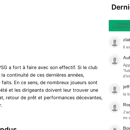
Dern
DERNIE
COMMENTA
zla
Il 
Au
App
SG a fort à faire avec son effectif. Si le club
"fu
 la continuité de ces dernières années,
d'in
 faits. En ce sens, de nombreux joueurs sont
jeff
été et les dirigeants doivent leur trouver une
la 
rat, retour de prêt et performances décevantes,
.
Ro
J'a
es 
endus
Bo