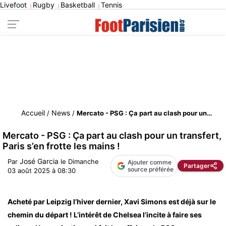
Livefoot
Rugby
Basketball
Tennis
|
|
|
Accueil
News
/
/
Mercato - PSG : Ça part au clash pour un transfert, Paris s’en frotte les mains !
Mercato - PSG : Ça part au clash pour un transfert,
Paris s’en frotte les mains !
José Garcia
Par
le
Dimanche
Ajouter comme
Partager
source préférée
03 août 2025 à 08:30
Acheté par Leipzig l’hiver dernier, Xavi Simons est déjà sur le
chemin du départ ! L’intérêt de Chelsea l’incite à faire ses