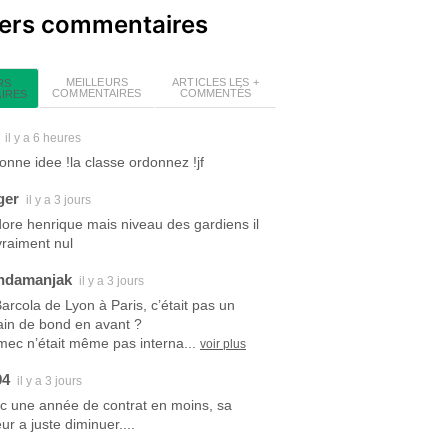
iers commentaires
MEILLEURS
ARTICLES LES +
RS
COMMENTAIRES
COMMENTÉS
IRES
il y a 6 heures
bonne idee !la classe ordonnez !jf
ger
il y a 3 jours
dore henrique mais niveau des gardiens il
vraiment nul
ndamanjak
il y a 3 jours
Barcola de Lyon à Paris, c’était pas un
ain de bond en avant ?
mec n’était même pas interna...
voir plus
94
il y a 3 jours
c une année de contrat en moins, sa
ur a juste diminuer....