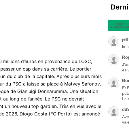
Dern
DERNIE
COMMENTA
jeff
la 
Ro
40 millions d’euros en provenance du LOSC,
J'a
 passer un cap dans sa carrière. Le portier
es 
 un du club de la capitale. Après plusieurs mois
Bo
eur du PSG a laissé sa place à Matvey Safonov,
Et 
poque de Gianluigi Donnarumma. Une situation
put
t au long de l’année. Le PSG ne devrait
Le 
tant un nouveau top gardien. Très en vue avec le
dd
de 2026, Diogo Costa (FC Porto) est annoncé
Ave
vale