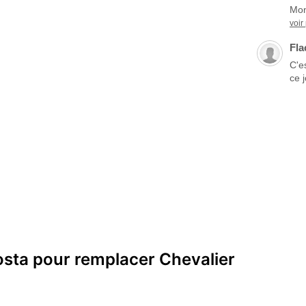
Mon
voir
Fla
C'es
ce 
osta pour remplacer Chevalier