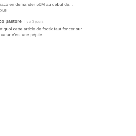
aco en demander 50M au début de...
 plus
co pastore
il y a 3 jours
t quoi cette article de footix faut foncer sur
joueur c'est une pépite