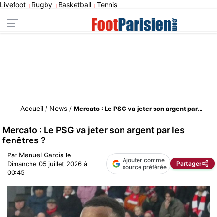
Livefoot
Rugby
Basketball
Tennis
|
|
|
Accueil
News
/
/
Mercato : Le PSG va jeter son argent par les fenêtres ?
Mercato : Le PSG va jeter son argent par les
fenêtres ?
Manuel Garcia
Par
le
Ajouter comme
Partager
Dimanche 05 juillet 2026 à
source préférée
00:45