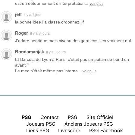
est un détournement d'interprétation...
voir plus
jeff
il y a 1 jour
la bonne idee !la classe ordonnez !jf
Roger
il y a 3 jours
J'adore henrique mais niveau des gardiens il es vraiment nul
Bondamanjak
il y a 3 jours
Et Barcola de Lyon à Paris, c’était pas un putain de bond en
avant ?
Le mec n’était même pas interna...
voir plus
PSG
|
Contact
|
PSG
|
Site Officiel
|
Joueurs PSG
|
Anciens Joueurs PSG
|
Liens PSG
|
Livescore
|
PSG Facebook