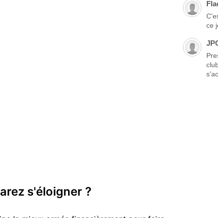
Fla
C'es
ce 
JP
Pre
clu
s'ac
arez s'éloigner ?