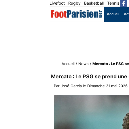
Livefoot
Rugby
Basketball
Tennis
|
|
|
Accueil
Ac
Accueil
/
News
/
Mercato : Le PSG se
Mercato : Le PSG se prend une 
Par
José Garcia
le
Dimanche 31 mai 2026 