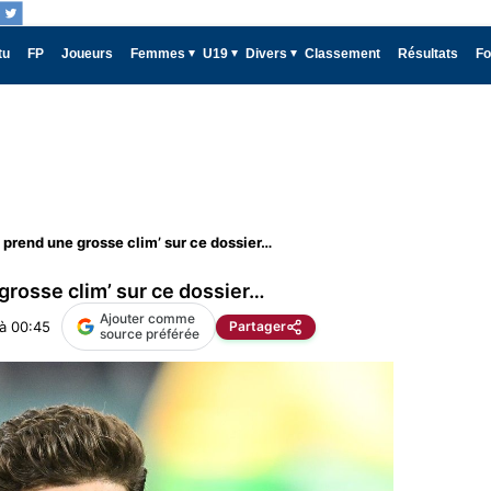
tu
FP
Joueurs
Femmes
U19
Divers
Classement
Résultats
Fo
 prend une grosse clim’ sur ce dossier…
grosse clim’ sur ce dossier…
Ajouter comme
à 00:45
Partager
source préférée