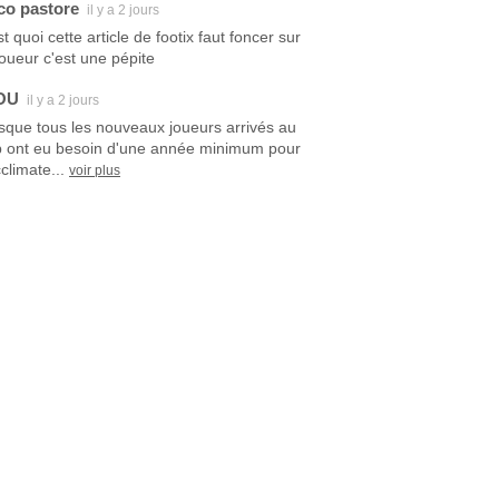
co pastore
il y a 2 jours
t quoi cette article de footix faut foncer sur
joueur c'est une pépite
OU
il y a 2 jours
sque tous les nouveaux joueurs arrivés au
b ont eu besoin d'une année minimum pour
climate...
voir plus