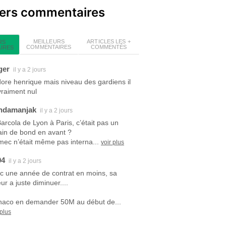
iers commentaires
MEILLEURS
ARTICLES LES +
RS
COMMENTAIRES
COMMENTÉS
IRES
ger
il y a 2 jours
dore henrique mais niveau des gardiens il
vraiment nul
ndamanjak
il y a 2 jours
Barcola de Lyon à Paris, c’était pas un
ain de bond en avant ?
mec n’était même pas interna...
voir plus
94
il y a 2 jours
c une année de contrat en moins, sa
ur a juste diminuer....
aco en demander 50M au début de...
 plus