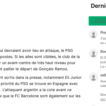
Dern
DERNIE
COMMENTA
Ro
J'a
es 
devraient avoir lieu en attaque, le PSG
Bo
ostes. Si les ailes sont ciblées, le club de la
Et 
put
r un avant-centre de très haut niveau pour
Le 
pallier le départ de Gonçalo Ramos.
dd
 sortis dans la presse, notamment Eli Junior
Ave
 priorité du PSG se trouve en Espagne avec
vale
. L’attaquant argentin a la cote avant ce
Mon
si que le FC Barcelone sont également sur les
voir