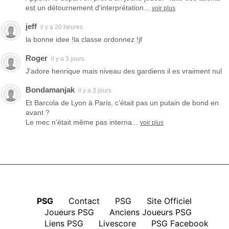
est un détournement d'interprétation...
voir plus
jeff
il y a 20 heures
la bonne idee !la classe ordonnez !jf
Roger
il y a 3 jours
J'adore henrique mais niveau des gardiens il es vraiment nul
Bondamanjak
il y a 3 jours
Et Barcola de Lyon à Paris, c’était pas un putain de bond en
avant ?
Le mec n’était même pas interna...
voir plus
PSG
|
Contact
|
PSG
|
Site Officiel
|
Joueurs PSG
|
Anciens Joueurs PSG
|
Liens PSG
|
Livescore
|
PSG Facebook