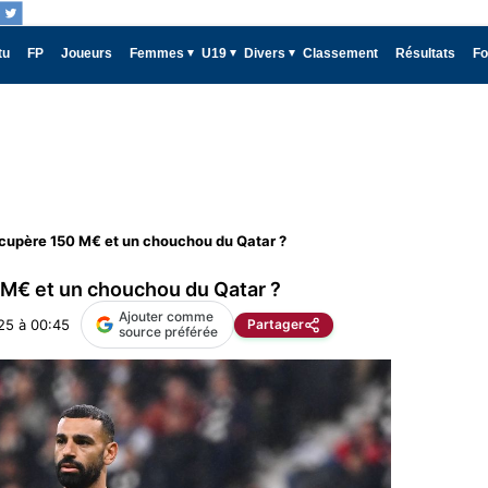
tu
FP
Joueurs
Femmes
U19
Divers
Classement
Résultats
Fo
écupère 150 M€ et un chouchou du Qatar ?
 M€ et un chouchou du Qatar ?
Ajouter comme
25 à 00:45
Partager
source préférée