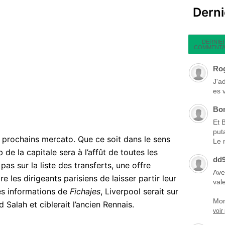
Dern
DERNIE
COMMENTA
Ro
J'a
es 
Bo
Et 
put
s prochains mercato. Que ce soit dans le sens
Le 
 de la capitale sera à l’affût de toutes les
dd
pas sur la liste des transferts, une offre
Ave
e les dirigeants parisiens de laisser partir leur
vale
les informations de
Fichajes
, Liverpool serait sur
Mon
Salah et ciblerait l’ancien Rennais.
voir