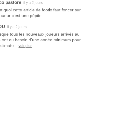
co pastore
il y a 2 jours
t quoi cette article de footix faut foncer sur
joueur c'est une pépite
OU
il y a 2 jours
sque tous les nouveaux joueurs arrivés au
b ont eu besoin d'une année minimum pour
climate...
voir plus