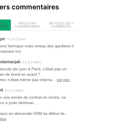
iers commentaires
MEILLEURS
ARTICLES LES +
RS
COMMENTAIRES
COMMENTÉS
IRES
ger
il y a 2 jours
dore henrique mais niveau des gardiens il
vraiment nul
ndamanjak
il y a 2 jours
Barcola de Lyon à Paris, c’était pas un
ain de bond en avant ?
mec n’était même pas interna...
voir plus
94
il y a 2 jours
c une année de contrat en moins, sa
ur a juste diminuer....
aco en demander 50M au début de...
 plus