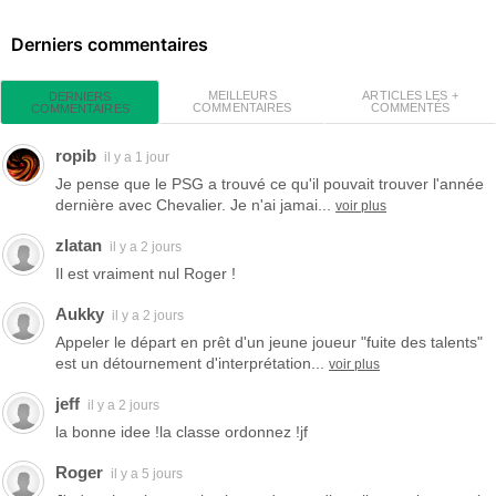
Derniers commentaires
MEILLEURS
ARTICLES LES +
DERNIERS
COMMENTAIRES
COMMENTÉS
COMMENTAIRES
ropib
il y a 1 jour
Je pense que le PSG a trouvé ce qu'il pouvait trouver l'année
dernière avec Chevalier. Je n'ai jamai...
voir plus
zlatan
il y a 2 jours
Il est vraiment nul Roger !
Aukky
il y a 2 jours
Appeler le départ en prêt d'un jeune joueur "fuite des talents"
est un détournement d'interprétation...
voir plus
jeff
il y a 2 jours
la bonne idee !la classe ordonnez !jf
Roger
il y a 5 jours