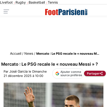
Livefoot
Rugby
Basketball
Tennis
|
|
|
Accueil
News
/
/
Mercato : Le PSG recale le « nouveau Messi » ?
Mercato : Le PSG recale le « nouveau Messi » ?
José Garcia
Par
le
Dimanche
Ajouter comme
Partager
source préférée
21 décembre 2025 à 10:00