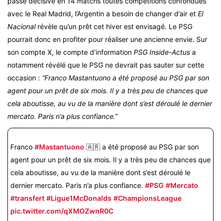
passe décisive en 14 matchs toutes compétitions confondues
avec le Real Madrid, l’Argentin a besoin de changer d’air et
El
Nacional
révèle qu’un prêt cet hiver est envisagé. Le PSG
pourrait donc en profiter pour réaliser une ancienne envie. Sur
son compte X, le compte d’information
PSG Inside-Actus
a
notamment révélé que le PSG ne devrait pas sauter sur cette
occasion :
“Franco Mastantuono a été proposé au PSG par son
agent pour un prêt de six mois. Il y a très peu de chances que
cela aboutisse, au vu de la manière dont s’est déroulé le dernier
mercato. Paris n’a plus confiance.”
Franco
#Mastantuono
🇦🇷 a été proposé au PSG par son
agent pour un prêt de six mois. Il y a très peu de chances que
cela aboutisse, au vu de la manière dont s’est déroulé le
dernier mercato. Paris n’a plus confiance.
#PSG
#Mercato
#transfert
#Ligue1McDonalds
#ChampionsLeague
pic.twitter.com/qXMOZwnR0C