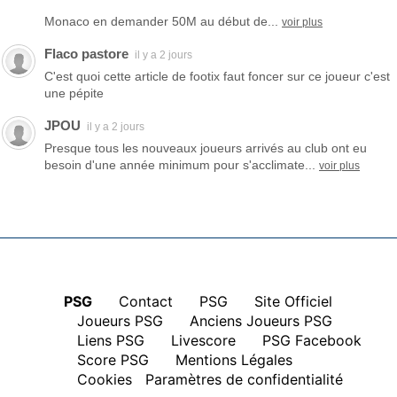
Monaco en demander 50M au début de...
voir plus
Flaco pastore
il y a 2 jours
C'est quoi cette article de footix faut foncer sur ce joueur c'est
une pépite
JPOU
il y a 2 jours
Presque tous les nouveaux joueurs arrivés au club ont eu
besoin d'une année minimum pour s'acclimate...
voir plus
PSG
|
Contact
|
PSG
|
Site Officiel
|
Joueurs PSG
|
Anciens Joueurs PSG
|
Liens PSG
|
Livescore
|
PSG Facebook
|
Score PSG
|
Mentions Légales
|
Cookies
Paramètres de confidentialité