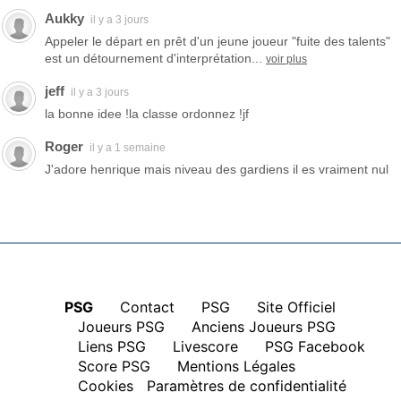
Aukky
il y a 3 jours
Appeler le départ en prêt d'un jeune joueur "fuite des talents"
est un détournement d'interprétation...
voir plus
jeff
il y a 3 jours
la bonne idee !la classe ordonnez !jf
Roger
il y a 1 semaine
J'adore henrique mais niveau des gardiens il es vraiment nul
PSG
|
Contact
|
PSG
|
Site Officiel
|
Joueurs PSG
|
Anciens Joueurs PSG
|
Liens PSG
|
Livescore
|
PSG Facebook
|
Score PSG
|
Mentions Légales
|
Cookies
Paramètres de confidentialité