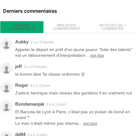
Derniers commentaires
MEILLEURS
ARTICLES LES +
DERNIERS
COMMENTAIRES
COMMENTÉS
COMMENTAIRES
Aukky
il y a 3 heures
Appeler le départ en prêt d'un jeune joueur "fuite des talents"
est un détournement d'interprétation...
voir plus
jeff
il y a 9 heures
la bonne idee !la classe ordonnez !jf
Roger
il y a 3 jours
J'adore henrique mais niveau des gardiens il es vraiment nul
Bondamanjak
il y a 3 jours
Et Barcola de Lyon à Paris, c’était pas un putain de bond en
avant ?
Le mec n’était même pas interna...
voir plus
dd94
il y a 3 jours