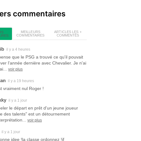
iers commentaires
MEILLEURS
ARTICLES LES +
RS
COMMENTAIRES
COMMENTÉS
IRES
ib
il y a 4 heures
pense que le PSG a trouvé ce qu'il pouvait
uver l'année dernière avec Chevalier. Je n'ai
i...
voir plus
tan
il y a 19 heures
est vraiment nul Roger !
kky
il y a 1 jour
eler le départ en prêt d'un jeune joueur
ite des talents" est un détournement
terprétation...
voir plus
il y a 1 jour
bonne idee !la classe ordonnez !jf