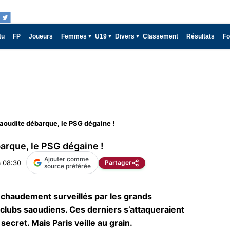
tu
FP
Joueurs
Femmes
U19
Divers
Classement
Résultats
Fo
Saoudite débarque, le PSG dégaine !
barque, le PSG dégaine !
Ajouter comme
 08:30
Partager
source préférée
 chaudement surveillés par les grands
clubs saoudiens. Ces derniers s’attaqueraient
ecret. Mais Paris veille au grain.