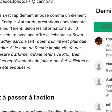
: Depositphotos / @ canno73
Dern
ola s’est rapidement imposé comme un élément
s Enrique. Auteur de prestations convaincantes,
DERNIE
ne indifférent. Selon les informations du 10
COMMENTA
e séduire avec une offre alléchante :
« Selon
rop
dley Barcola fait l’objet d’un intérêt plus que
Je 
dite. Si le nom de l’écurie impliquée n’a pas
tro
esure d’affirmer qu’une offensive XXL, très
jama
Les représentants du joueur ont été sollicités et
zla
e été évoqués »
.
Il 
Au
App
"fu
d'in
 à passer à l’action
jeff
la 
r les talents européens et Bradley Barcola est