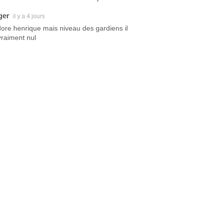
ger
il y a 4 jours
dore henrique mais niveau des gardiens il
vraiment nul