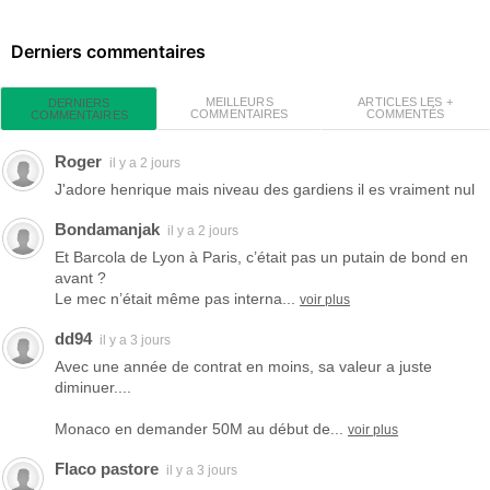
Derniers commentaires
MEILLEURS
ARTICLES LES +
DERNIERS
COMMENTAIRES
COMMENTÉS
COMMENTAIRES
Roger
il y a 2 jours
J'adore henrique mais niveau des gardiens il es vraiment nul
Bondamanjak
il y a 2 jours
Et Barcola de Lyon à Paris, c’était pas un putain de bond en
avant ?
Le mec n’était même pas interna...
voir plus
dd94
il y a 3 jours
Avec une année de contrat en moins, sa valeur a juste
diminuer....
Monaco en demander 50M au début de...
voir plus
Flaco pastore
il y a 3 jours