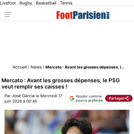
Livefoot
Rugby
Basketball
Tennis
|
|
|
Accueil
News
/
/
Mercato : Avant les grosses dépenses, le PSG veut remplir ses caisses !
Mercato : Avant les grosses dépenses, le PSG
veut remplir ses caisses !
José Garcia
Par
le
Mercredi 17
Ajouter comme
Partager
source préférée
juin 2026 à 00:45