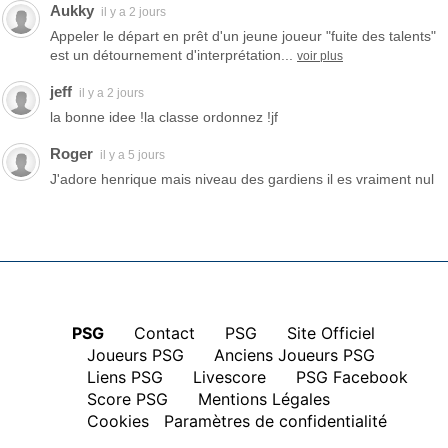
Aukky
il y a 2 jours
Appeler le départ en prêt d'un jeune joueur "fuite des talents"
est un détournement d'interprétation...
voir plus
jeff
il y a 2 jours
la bonne idee !la classe ordonnez !jf
Roger
il y a 5 jours
J'adore henrique mais niveau des gardiens il es vraiment nul
PSG
|
Contact
|
PSG
|
Site Officiel
|
Joueurs PSG
|
Anciens Joueurs PSG
|
Liens PSG
|
Livescore
|
PSG Facebook
|
Score PSG
|
Mentions Légales
|
Cookies
Paramètres de confidentialité