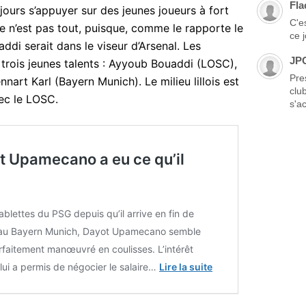
Fla
jours s’appuyer sur des jeunes joueurs à fort
C'es
Ce n’est pas tout, puisque, comme le rapporte le
ce 
ddi serait dans le viseur d’Arsenal. Les
JP
 trois jeunes talents : Ayyoub Bouaddi (LOSC),
Pre
art Karl (Bayern Munich). Le milieu lillois est
clu
vec le LOSC.
s'ac
t Upamecano a eu ce qu’il
tablettes du PSG depuis qu’il arrive en fin de
 au Bayern Munich, Dayot Upamecano semble
rfaitement manœuvré en coulisses. L’intérêt
 lui a permis de négocier le salaire…
Lire la suite