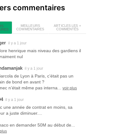
iers commentaires
MEILLEURS
ARTICLES LES +
RS
COMMENTAIRES
COMMENTÉS
IRES
ger
il y a 1 jour
dore henrique mais niveau des gardiens il
vraiment nul
ndamanjak
il y a 1 jour
Barcola de Lyon à Paris, c’était pas un
ain de bond en avant ?
mec n’était même pas interna...
voir plus
94
il y a 1 jour
c une année de contrat en moins, sa
ur a juste diminuer....
aco en demander 50M au début de...
 plus