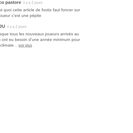
co pastore
il y a 2 jours
t quoi cette article de footix faut foncer sur
joueur c'est une pépite
OU
il y a 2 jours
sque tous les nouveaux joueurs arrivés au
b ont eu besoin d'une année minimum pour
climate...
voir plus