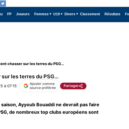
tu
FP
Joueurs
Femmes
U19
Divers
Classement
Résultats
Fo
ient chasser sur les terres du PSG…
r sur les terres du PSG…
Ajouter comme
5 à 07:15
Partager
source préférée
 saison, Ayyoub Bouaddi ne devrait pas faire
 PSG, de nombreux top clubs européens sont