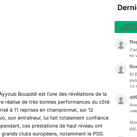
Dern
DERNIE
COMMENTA
Ro
J'a
es 
Bo
Et 
put
Le 
 Ayyoub Bouaddi est l’une des révélations de la
dd
lore réalise de très bonnes performances du côté
Ave
arisé à 11 reprises en championnat, sur 12
vale
o, son entraîneur, lui fait totalement confiance
Mon
Cependant, ces prestations de haut niveau ont
voir
s grands clubs européens, notamment le PSG.