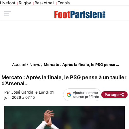
Livefoot
Rugby
Basketball
Tennis
|
|
|
Accueil
News
/
/
Mercato : Après la finale, le PSG pense à un taulier d’Arsenal…
Mercato : Après la finale, le PSG pense à un taulier
d’Arsenal…
José Garcia
Par
le
Lundi 01
Ajouter comme
Partager
source préférée
juin 2026 à 07:15