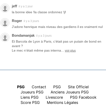
jeff
il y a 1 jour
la bonne idee !la classe ordonnez !jf
Roger
il y a 3 jours
J'adore henrique mais niveau des gardiens il es vraiment nul
Bondamanjak
il y a 3 jours
Et Barcola de Lyon à Paris, c’était pas un putain de bond en
avant ?
Le mec n’était même pas interna...
voir plus
PSG
|
Contact
|
PSG
|
Site Officiel
|
Joueurs PSG
|
Anciens Joueurs PSG
|
Liens PSG
|
Livescore
|
PSG Facebook
|
Score PSG
|
Mentions Légales