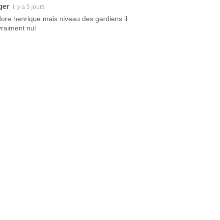
ger
il y a 5 jours
dore henrique mais niveau des gardiens il
vraiment nul