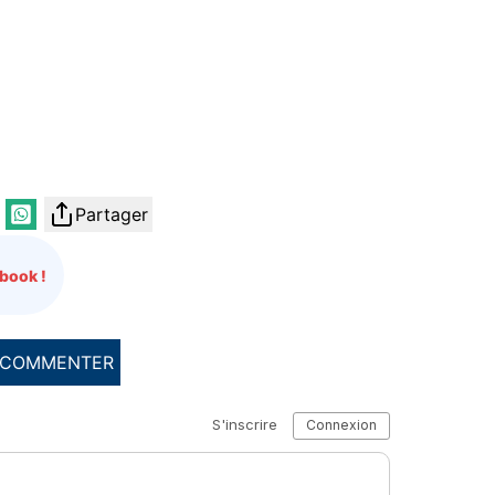
Partager
book !
COMMENTER