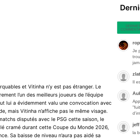
Dern
DERNIE
COMMENTA
rop
Je 
tro
jama
zla
Il 
quables et Vitinha n’y est pas étranger. Le
Au
irement l’un des meilleurs joueurs de l’équipe
App
atut lui a évidemment valu une convocation avec
"fu
e, mais Vitinha n’affiche pas le même visage.
d'in
atchs disputés avec le PSG cette saison, le
jeff
mblé cramé durant cette Coupe du Monde 2026,
la 
ence. Sa baisse de niveau n’aura pas aidé sa