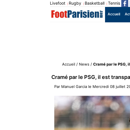
Livefoot
Rugby
Basketball
Tennis
|
|
|
Accueil
Ac
Accueil
/
News
/
Cramé par le PSG, i
Cramé par le PSG, il est tran
Par
Manuel Garcia
le
Mercredi 08 juillet 