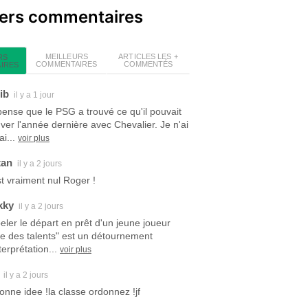
iers commentaires
MEILLEURS
ARTICLES LES +
RS
COMMENTAIRES
COMMENTÉS
IRES
ib
il y a 1 jour
pense que le PSG a trouvé ce qu'il pouvait
uver l'année dernière avec Chevalier. Je n'ai
i...
voir plus
tan
il y a 2 jours
est vraiment nul Roger !
kky
il y a 2 jours
eler le départ en prêt d'un jeune joueur
ite des talents" est un détournement
terprétation...
voir plus
il y a 2 jours
bonne idee !la classe ordonnez !jf