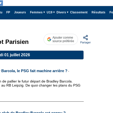
tu
FP
Joueurs
Femmes
U19
Divers
Classement
Résultats
Fo
Ajouter comme
t Parisien
source préférée
Partager
i 01 juillet 2026
 Barcola, le PSG fait machine arrière ?
-
de pallier le futur départ de Bradley Barcola.
ster au RB Leipzig. De quoi changer les plans du PSG
 club de Bradley Barcola est connu ?