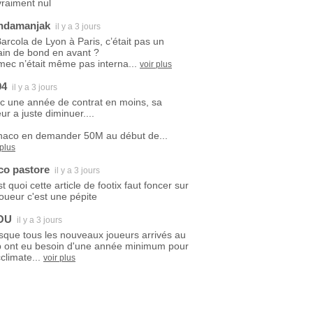
vraiment nul
ndamanjak
il y a 3 jours
Barcola de Lyon à Paris, c’était pas un
ain de bond en avant ?
mec n’était même pas interna...
voir plus
94
il y a 3 jours
c une année de contrat en moins, sa
ur a juste diminuer....
aco en demander 50M au début de...
 plus
co pastore
il y a 3 jours
t quoi cette article de footix faut foncer sur
joueur c'est une pépite
OU
il y a 3 jours
sque tous les nouveaux joueurs arrivés au
b ont eu besoin d'une année minimum pour
climate...
voir plus