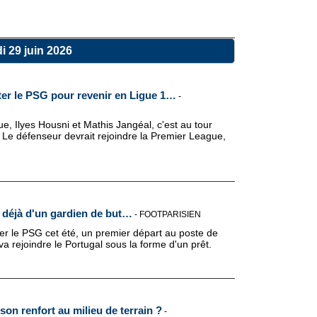
i 29 juin 2026
tter le PSG pour revenir en Ligue 1…
-
, Ilyes Housni et Mathis Jangéal, c'est au tour
e défenseur devrait rejoindre la Premier League,
 déjà d'un gardien de but…
-
FOOTPARISIEN
ter le PSG cet été, un premier départ au poste de
va rejoindre le Portugal sous la forme d'un prêt.
son renfort au milieu de terrain ?
-