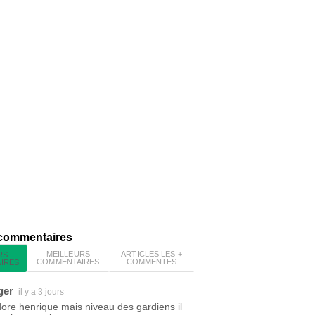
 commentaires
MEILLEURS
ARTICLES LES +
RS
COMMENTAIRES
COMMENTÉS
IRES
ger
il y a 3 jours
dore henrique mais niveau des gardiens il