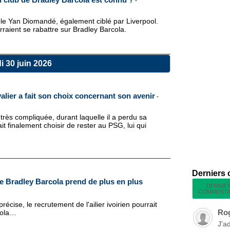
-
ble Yan Diomandé, également ciblé par Liverpool.
raient se rabattre sur Bradley Barcola.
i 30 juin 2026
lier a fait son choix concernant son avenir
-
rès compliquée, durant laquelle il a perdu sa
it finalement choisir de rester au PSG, lui qui
Derniers
e Bradley Barcola prend de plus en plus
DERNIE
COMMENTA
écise, le recrutement de l'ailier ivoirien pourrait
Ro
cola…
J'a