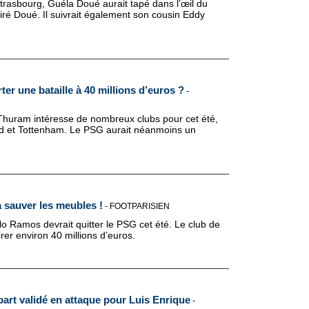
rasbourg, Guéla Doué aurait tapé dans l’œil du
siré Doué. Il suivrait également son cousin Eddy
er une bataille à 40 millions d’euros ?
-
 Thuram intéresse de nombreux clubs pour cet été,
d et Tottenham. Le PSG aurait néanmoins un
 sauver les meubles !
-
FOOTPARISIEN
o Ramos devrait quitter le PSG cet été. Le club de
irer environ 40 millions d’euros.
art validé en attaque pour Luis Enrique
-