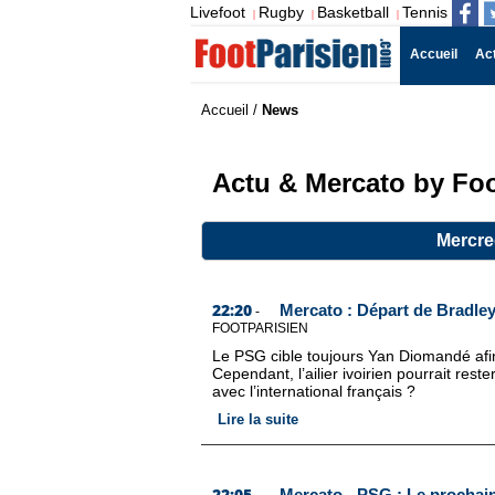
Livefoot
Rugby
Basketball
Tennis
|
|
|
Accueil
Ac
Accueil
/
News
Actu & Mercato by Foo
Mercred
22:20
Mercato : Départ de Bradley
-
FOOTPARISIEN
Le PSG cible toujours Yan Diomandé afin 
Cependant, l’ailier ivoirien pourrait re
avec l’international français ?
Lire la suite
22:05
Mercato - PSG : Le prochain