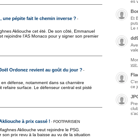
es 
Bo
 une pépite fait le chemin inverse ?
Et 
-
put
Le 
Maghnes Akliouche cet été. De son côté, Emmanuel
et rejoindre l'AS Monaco pour y signer son premier
dd
Ave
vale
Mon
voir
Joël Ordonez revient au goût du jour ?
-
Fla
C'es
r en défense, notamment dans sa charnière
ce 
t refaire surface. Le défenseur central est pisté
JP
Pre
clu
s'ac
kliouche à prix cassé !
-
FOOTPARISIEN
Maghnes Akliouche veut rejoindre le PSG.
ir son prix revu à la baisse au vu de la situation